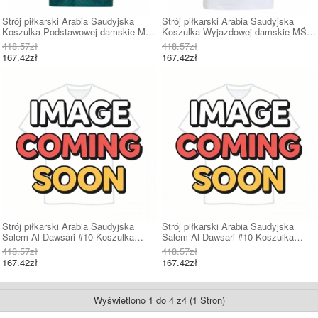
Strój piłkarski Arabia Saudyjska
Strój piłkarski Arabia Saudyjska
Koszulka Podstawowej damskie MŚ
Koszulka Wyjazdowej damskie MŚ
2026 Krótki Rękaw
2026 Krótki Rękaw
418.57zł
418.57zł
167.42zł
167.42zł
Strój piłkarski Arabia Saudyjska
Strój piłkarski Arabia Saudyjska
Salem Al-Dawsari #10 Koszulka
Salem Al-Dawsari #10 Koszulka
Podstawowej damskie MŚ 2026
Wyjazdowej damskie MŚ 2026 Krótki
418.57zł
418.57zł
Krótki Rękaw
Rękaw
167.42zł
167.42zł
Wyświetlono 1 do 4 z4 (1 Stron)