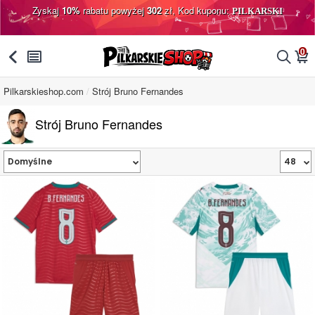
Zyskaj
10%
rabatu powyżej
302
zł, Kod kuponu:
PILKARSKI
0
󰅯
󰂩
󰂨
󰃦
Pilkarskieshop.com
Strój Bruno Fernandes
Strój Bruno Fernandes