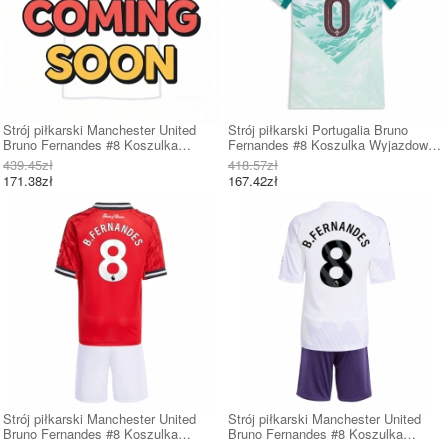
Strój piłkarski Manchester United
Strój piłkarski Portugalia Bruno
Bruno Fernandes #8 Koszulka
Fernandes #8 Koszulka Wyjazdowej
Trzeciej 2026-27 Krótki Rękaw
damskie MŚ 2026 Krótki Rękaw
439.45zł
418.57zł
171.38zł
167.42zł
Strój piłkarski Manchester United
Strój piłkarski Manchester United
Bruno Fernandes #8 Koszulka
Bruno Fernandes #8 Koszulka