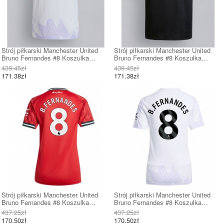
Strój piłkarski Manchester United
Strój piłkarski Manchester United
Bruno Fernandes #8 Koszulka
Bruno Fernandes #8 Koszulka
Wyjazdowej 2025-26 Krótki Rękaw
Trzeciej 2025-26 Krótki Rękaw
439.45zł
439.45zł
171.38zł
171.38zł
Strój piłkarski Manchester United
Strój piłkarski Manchester United
Bruno Fernandes #8 Koszulka
Bruno Fernandes #8 Koszulka
Podstawowej damskie 2025-26 Krótki
Wyjazdowej damskie 2025-26 Krótki
437.25zł
437.25zł
Rękaw
Rękaw
170.50zł
170.50zł