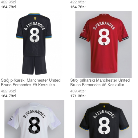
Podstawowej dziecięce 2025-26
Wyjazdowej dziecięce 2025-26 Krótki
422.95zł
422.95zł
Krótki Rękaw (+ Krótkie spodenki)
Rękaw (+ Krótkie spodenki)
164.78zł
164.78zł
Strój piłkarski Manchester United
Strój piłkarski Manchester United
Bruno Fernandes #8 Koszulka
Bruno Fernandes #8 Koszulka
Trzeciej dziecięce 2025-26 Krótki
Podstawowej 2025-26 Krótki Rękaw
422.95zł
439.45zł
Rękaw (+ Krótkie spodenki)
164.78zł
171.38zł