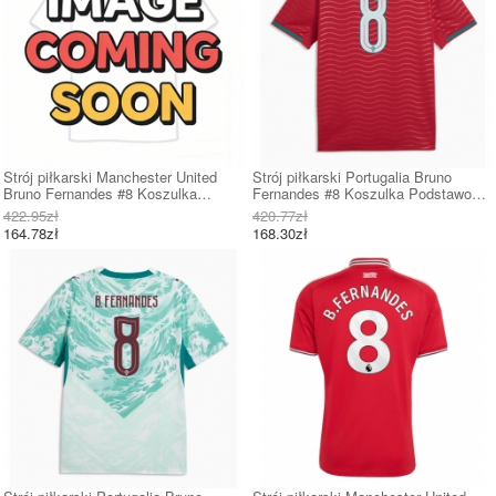
Strój piłkarski Manchester United
Strój piłkarski Portugalia Bruno
Bruno Fernandes #8 Koszulka
Fernandes #8 Koszulka Podstawowej
Trzeciej dziecięce 2026-27 Krótki
MŚ 2026 Krótki Rękaw
422.95zł
420.77zł
Rękaw (+ Krótkie spodenki)
164.78zł
168.30zł