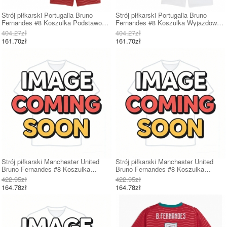
Strój piłkarski Portugalia Bruno
Strój piłkarski Portugalia Bruno
Fernandes #8 Koszulka Podstawowej
Fernandes #8 Koszulka Wyjazdowej
dziecięce MŚ 2026 Krótki Rękaw (+
dziecięce MŚ 2026 Krótki Rękaw (+
404.27zł
404.27zł
Krótkie spodenki)
Krótkie spodenki)
161.70zł
161.70zł
Strój piłkarski Manchester United
Strój piłkarski Manchester United
Bruno Fernandes #8 Koszulka
Bruno Fernandes #8 Koszulka
Podstawowej dziecięce 2026-27
Wyjazdowej dziecięce 2026-27 Krótki
422.95zł
422.95zł
Krótki Rękaw (+ Krótkie spodenki)
Rękaw (+ Krótkie spodenki)
164.78zł
164.78zł