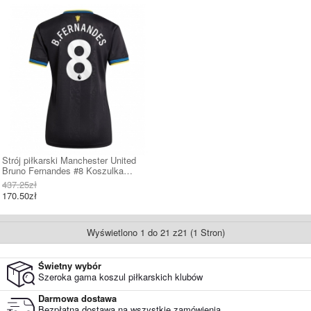
Strój piłkarski Manchester United
Bruno Fernandes #8 Koszulka
Trzeciej damskie 2025-26 Krótki
437.25zł
Rękaw
170.50zł
Wyświetlono 1 do 21 z21 (1 Stron)
Świetny wybór
Szeroka gama koszul piłkarskich klubów
Darmowa dostawa
Bezpłatna dostawa na wszystkie zamówienia