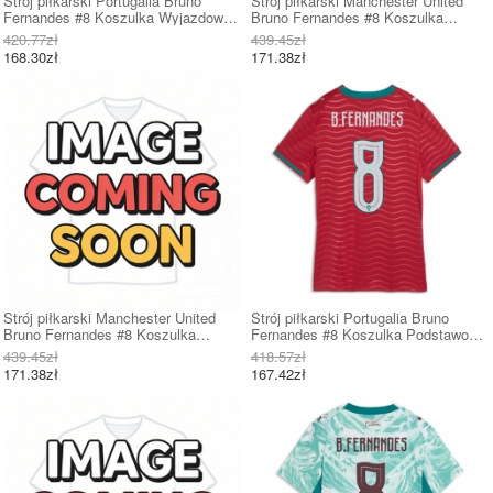
Strój piłkarski Portugalia Bruno
Strój piłkarski Manchester United
Fernandes #8 Koszulka Wyjazdowej
Bruno Fernandes #8 Koszulka
MŚ 2026 Krótki Rękaw
Podstawowej 2026-27 Krótki Rękaw
420.77zł
439.45zł
168.30zł
171.38zł
Strój piłkarski Manchester United
Strój piłkarski Portugalia Bruno
Bruno Fernandes #8 Koszulka
Fernandes #8 Koszulka Podstawowej
Wyjazdowej 2026-27 Krótki Rękaw
damskie MŚ 2026 Krótki Rękaw
439.45zł
418.57zł
171.38zł
167.42zł