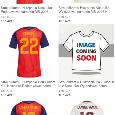
Strój piłkarski Hiszpania Koszulka
Strój piłkarski Hiszpania Koszulka
Podstawowej damskie MŚ 2026
Wyjazdowej damskie MŚ 2026 Krótki
Krótki Rękaw
Rękaw
418.57zł
418.57zł
167.42zł
167.42zł
Strój piłkarski Hiszpania Pau Cubarsi
Strój piłkarski Hiszpania Pau Cubarsi
#22 Koszulka Podstawowej damskie
#22 Koszulka Wyjazdowej damskie
MŚ 2026 Krótki Rękaw
MŚ 2026 Krótki Rękaw
418.57zł
418.57zł
167.42zł
167.42zł