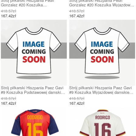
Strój piłkarski Hiszpania Pedri
Strój piłkarski Hiszpania Pedri
Gonzalez #20 Koszulka
Gonzalez #20 Koszulka Wyjazdowej
Podstawowej damskie MŚ 2026
damskie MŚ 2026 Krótki Rękaw
418.57zł
418.57zł
Krótki Rękaw
167.42zł
167.42zł
Strój piłkarski Hiszpania Paez Gavi
Strój piłkarski Hiszpania Paez Gavi
#9 Koszulka Podstawowej damskie
#9 Koszulka Wyjazdowej damskie
MŚ 2026 Krótki Rękaw
MŚ 2026 Krótki Rękaw
418.57zł
418.57zł
167.42zł
167.42zł