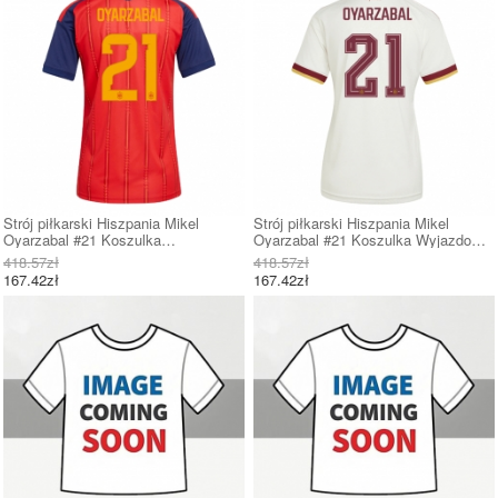
Strój piłkarski Hiszpania Mikel
Strój piłkarski Hiszpania Mikel
Oyarzabal #21 Koszulka
Oyarzabal #21 Koszulka Wyjazdowej
Podstawowej damskie MŚ 2026
damskie MŚ 2026 Krótki Rękaw
418.57zł
418.57zł
Krótki Rękaw
167.42zł
167.42zł