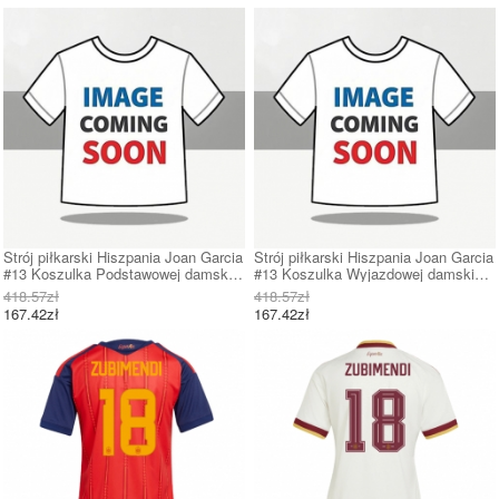
Strój piłkarski Hiszpania Joan Garcia
Strój piłkarski Hiszpania Joan Garcia
#13 Koszulka Podstawowej damskie
#13 Koszulka Wyjazdowej damskie
MŚ 2026 Krótki Rękaw
MŚ 2026 Krótki Rękaw
418.57zł
418.57zł
167.42zł
167.42zł