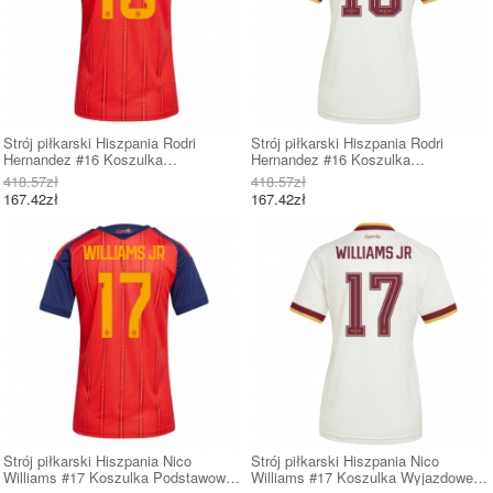
Strój piłkarski Hiszpania Rodri
Strój piłkarski Hiszpania Rodri
Hernandez #16 Koszulka
Hernandez #16 Koszulka
Podstawowej damskie MŚ 2026
Wyjazdowej damskie MŚ 2026 Krótki
418.57zł
418.57zł
Krótki Rękaw
Rękaw
167.42zł
167.42zł
Strój piłkarski Hiszpania Nico
Strój piłkarski Hiszpania Nico
Williams #17 Koszulka Podstawowej
Williams #17 Koszulka Wyjazdowej