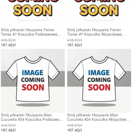
Strój piłkarski Hiszpania Ferran
Strój piłkarski Hiszpania Ferran
Torres #7 Koszulka Podstawowej
Torres #7 Koszulka Wyjazdowej
damskie MŚ 2026 Krótki Rękaw
damskie MŚ 2026 Krótki Rękaw
418.57zł
418.57zł
167.42zł
167.42zł
Strój piłkarski Hiszpania Marc
Strój piłkarski Hiszpania Marc
Cucurella #24 Koszulka Podstawowej
Cucurella #24 Koszulka Wyjazdowej
damskie MŚ 2026 Krótki Rękaw
damskie MŚ 2026 Krótki Rękaw
418.57zł
418.57zł
167.42zł
167.42zł