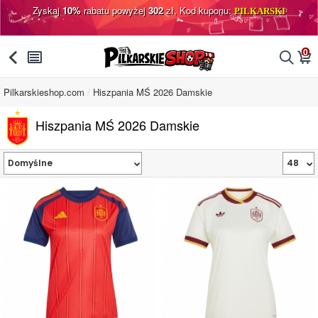
Zyskaj
10%
rabatu powyżej
302
zł, Kod kuponu:
PILKARSKI
0
󰅯
󰂩
󰂨
󰃦
Pilkarskieshop.com
Hiszpania MŚ 2026 Damskie
Hiszpania MŚ 2026 Damskie