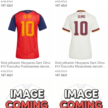
damskie MŚ 2026 Krótki Rękaw
damskie MŚ 2026 Krótki Rękaw
418.57zł
418.57zł
167.42zł
167.42zł
Strój piłkarski Hiszpania Dani Olmo
Strój piłkarski Hiszpania Dani Olmo
#10 Koszulka Podstawowej damskie
#10 Koszulka Wyjazdowej damskie
MŚ 2026 Krótki Rękaw
MŚ 2026 Krótki Rękaw
418.57zł
418.57zł
167.42zł
167.42zł