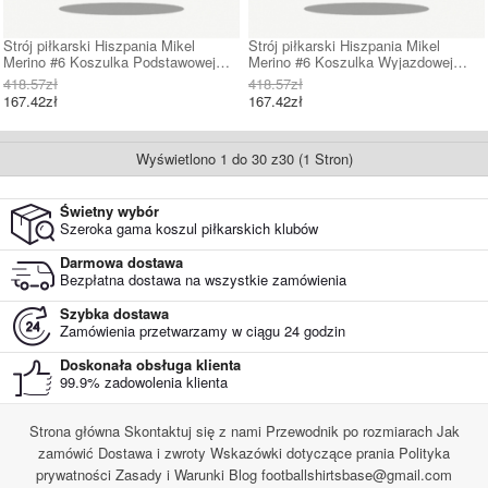
Strój piłkarski Hiszpania Mikel
Strój piłkarski Hiszpania Mikel
Merino #6 Koszulka Podstawowej
Merino #6 Koszulka Wyjazdowej
damskie MŚ 2026 Krótki Rękaw
damskie MŚ 2026 Krótki Rękaw
418.57zł
418.57zł
167.42zł
167.42zł
Wyświetlono 1 do 30 z30 (1 Stron)
Świetny wybór
Szeroka gama koszul piłkarskich klubów
Darmowa dostawa
Bezpłatna dostawa na wszystkie zamówienia
Szybka dostawa
Zamówienia przetwarzamy w ciągu 24 godzin
Doskonała obsługa klienta
99.9% zadowolenia klienta
Strona główna
Skontaktuj się z nami
Przewodnik po rozmiarach
Jak
zamówić
Dostawa i zwroty
Wskazówki dotyczące prania
Polityka
prywatności
Zasady i Warunki
Blog
footballshirtsbase@gmail.com