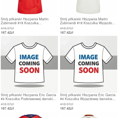
Strój piłkarski Hiszpania Martin
Strój piłkarski Hiszpania Martin
Zubimendi #18 Koszulka
Zubimendi #18 Koszulka Wyjazdowej
Podstawowej damskie MŚ 2026
damskie MŚ 2026 Krótki Rękaw
418.57zł
418.57zł
Krótki Rękaw
167.42zł
167.42zł
Strój piłkarski Hiszpania Eric Garcia
Strój piłkarski Hiszpania Eric Garcia
#4 Koszulka Podstawowej damskie
#4 Koszulka Wyjazdowej damskie
MŚ 2026 Krótki Rękaw
MŚ 2026 Krótki Rękaw
418.57zł
418.57zł
167.42zł
167.42zł