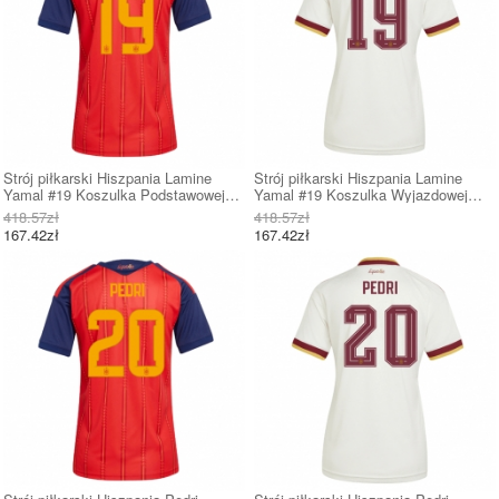
Strój piłkarski Hiszpania Lamine
Strój piłkarski Hiszpania Lamine
Yamal #19 Koszulka Podstawowej
Yamal #19 Koszulka Wyjazdowej
damskie MŚ 2026 Krótki Rękaw
damskie MŚ 2026 Krótki Rękaw
418.57zł
418.57zł
167.42zł
167.42zł