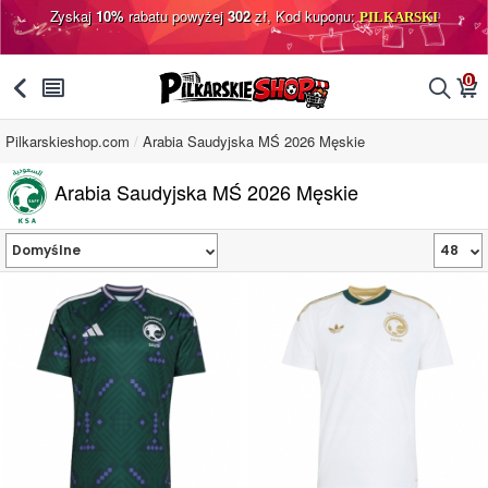
Zyskaj
10%
rabatu powyżej
302
zł, Kod kuponu:
PILKARSKI
0
󰅯
󰂩
󰂨
󰃦
Pilkarskieshop.com
Arabia Saudyjska MŚ 2026 Męskie
Arabia Saudyjska MŚ 2026 Męskie