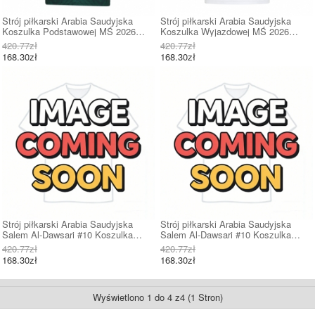
Strój piłkarski Arabia Saudyjska
Strój piłkarski Arabia Saudyjska
Koszulka Podstawowej MŚ 2026
Koszulka Wyjazdowej MŚ 2026
Krótki Rękaw
Krótki Rękaw
420.77zł
420.77zł
168.30zł
168.30zł
Strój piłkarski Arabia Saudyjska
Strój piłkarski Arabia Saudyjska
Salem Al-Dawsari #10 Koszulka
Salem Al-Dawsari #10 Koszulka
Podstawowej MŚ 2026 Krótki Rękaw
Wyjazdowej MŚ 2026 Krótki Rękaw
420.77zł
420.77zł
168.30zł
168.30zł
Wyświetlono 1 do 4 z4 (1 Stron)