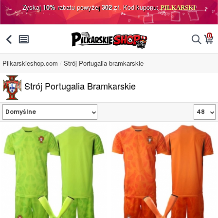
Zyskaj
10%
rabatu powyżej
302
zł, Kod kuponu:
PILKARSKI
0
󰅯
󰂩
󰂨
󰃦
Pilkarskieshop.com
Strój Portugalia bramkarskie
Strój Portugalia Bramkarskie