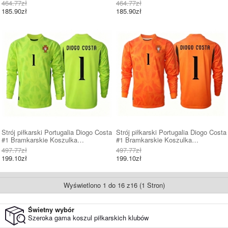
Podstawowej MŚ 2026 Krótki Rękaw
Wyjazdowej MŚ 2026 Krótki Rękaw
464.77zł
464.77zł
185.90zł
185.90zł
Strój piłkarski Portugalia Diogo Costa
Strój piłkarski Portugalia Diogo Costa
#1 Bramkarskie Koszulka
#1 Bramkarskie Koszulka
Podstawowej MŚ 2026 Długi Rękaw
Wyjazdowej MŚ 2026 Długi Rękaw
497.77zł
497.77zł
199.10zł
199.10zł
Wyświetlono 1 do 16 z16 (1 Stron)
Świetny wybór
Szeroka gama koszul piłkarskich klubów