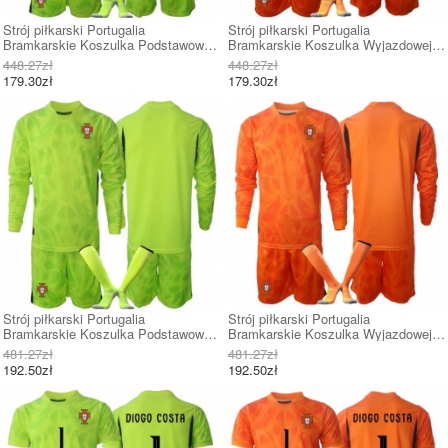
Strój piłkarski Portugalia
Strój piłkarski Portugalia
Bramkarskie Koszulka Podstawowej
Bramkarskie Koszulka Wyjazdowej
dziecięce MŚ 2026 Krótki Rękaw (+
dziecięce MŚ 2026 Krótki Rękaw (+
448.27zł
448.27zł
Krótkie spodenki)
Krótkie spodenki)
179.30zł
179.30zł
Strój piłkarski Portugalia
Strój piłkarski Portugalia
Bramkarskie Koszulka Podstawowej
Bramkarskie Koszulka Wyjazdowej
dziecięce MŚ 2026 Długi Rękaw (+
dziecięce MŚ 2026 Długi Rękaw (+
481.27zł
481.27zł
Krótkie spodenki)
Krótkie spodenki)
192.50zł
192.50zł