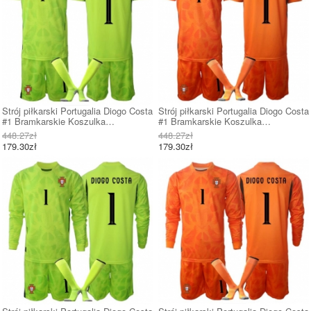
Strój piłkarski Portugalia Diogo Costa
Strój piłkarski Portugalia Diogo Costa
#1 Bramkarskie Koszulka
#1 Bramkarskie Koszulka
Podstawowej dziecięce MŚ 2026
Wyjazdowej dziecięce MŚ 2026
448.27zł
448.27zł
Krótki Rękaw (+ Krótkie spodenki)
Krótki Rękaw (+ Krótkie spodenki)
179.30zł
179.30zł