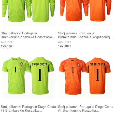
Strój piłkarski Portugalia
Strój piłkarski Portugalia
Bramkarskie Koszulka Podstawowej
Bramkarskie Koszulka Wyjazdowej
MŚ 2026 Długi Rękaw
MŚ 2026 Długi Rękaw
497.77zł
497.77zł
199.10zł
199.10zł
Strój piłkarski Portugalia Diogo Costa
Strój piłkarski Portugalia Diogo Costa
#1 Bramkarskie Koszulka
#1 Bramkarskie Koszulka