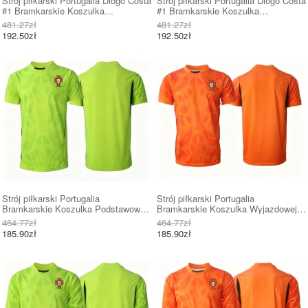
Strój piłkarski Portugalia Diogo Costa
Strój piłkarski Portugalia Diogo Costa
#1 Bramkarskie Koszulka
#1 Bramkarskie Koszulka
Podstawowej dziecięce MŚ 2026
Wyjazdowej dziecięce MŚ 2026
481.27zł
481.27zł
Długi Rękaw (+ Krótkie spodenki)
Długi Rękaw (+ Krótkie spodenki)
192.50zł
192.50zł
Strój piłkarski Portugalia
Strój piłkarski Portugalia
Bramkarskie Koszulka Podstawowej
Bramkarskie Koszulka Wyjazdowej
MŚ 2026 Krótki Rękaw
MŚ 2026 Krótki Rękaw
464.77zł
464.77zł
185.90zł
185.90zł