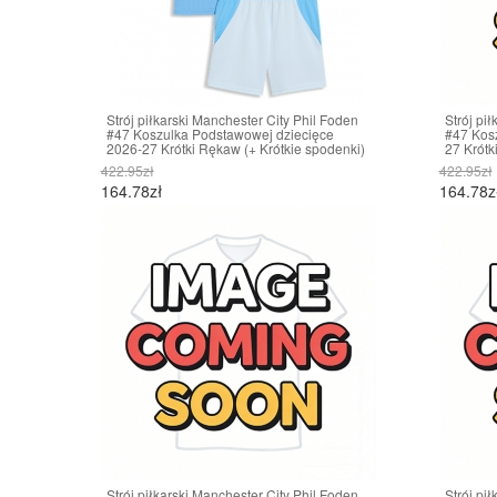
Strój piłkarski Manchester City Phil Foden
Strój pi
#47 Koszulka Podstawowej dziecięce
#47 Kos
2026-27 Krótki Rękaw (+ Krótkie spodenki)
27 Krótk
422.95zł
422.95zł
164.78zł
164.78z
Strój piłkarski Manchester City Phil Foden
Strój pi