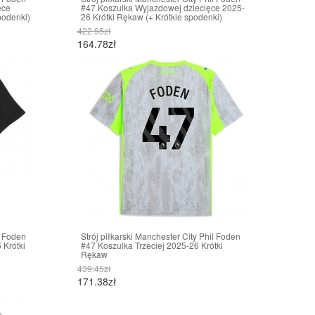
ęce
#47 Koszulka Wyjazdowej dziecięce 2025-
podenki)
26 Krótki Rękaw (+ Krótkie spodenki)
422.95zł
164.78zł
l Foden
Strój piłkarski Manchester City Phil Foden
Krótki
#47 Koszulka Trzeciej 2025-26 Krótki
Rękaw
439.45zł
171.38zł