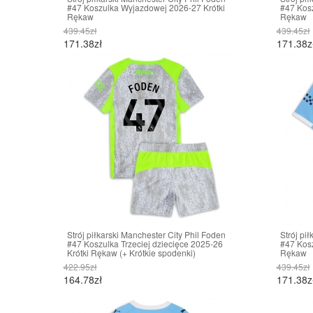
#47 Koszulka Wyjazdowej 2026-27 Krótki
#47 Kosz
Rękaw
Rękaw
439.45zł
439.45zł
171.38zł
171.38z
Strój piłkarski Manchester City Phil Foden
Strój pi
#47 Koszulka Trzeciej dziecięce 2025-26
#47 Kos
Krótki Rękaw (+ Krótkie spodenki)
Rękaw
422.95zł
439.45zł
164.78zł
171.38z