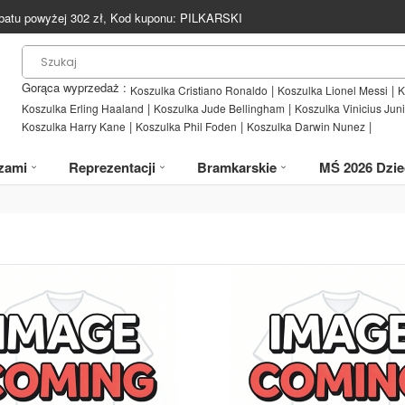
batu powyżej
302
zł, Kod kuponu:
PILKARSKI
Gorąca wyprzedaż :
|
|
Koszulka Cristiano Ronaldo
Koszulka Lionel Messi
K
|
|
Koszulka Erling Haaland
Koszulka Jude Bellingham
Koszulka Vinicius Juni
|
|
|
Koszulka Harry Kane
Koszulka Phil Foden
Koszulka Darwin Nunez
zami
Reprezentacji
Bramkarskie
MŚ 2026 Dzie