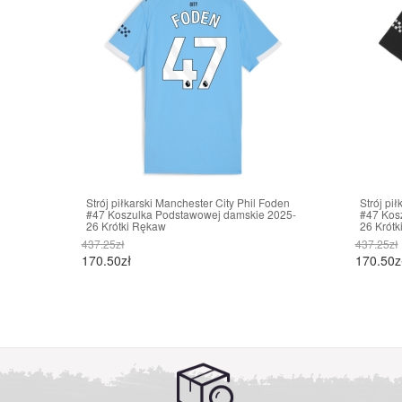
Strój piłkarski Manchester City Phil Foden
Strój pi
#47 Koszulka Podstawowej damskie 2025-
#47 Kos
26 Krótki Rękaw
26 Krótk
437.25zł
437.25zł
170.50zł
170.50z