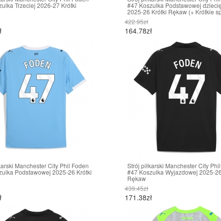
ulka Trzeciej 2026-27 Krótki
#47 Koszulka Podstawowej dzieci
2025-26 Krótki Rękaw (+ Krótkie s
422.95zł
ł
164.78zł
łkarski Manchester City Phil Foden
Strój piłkarski Manchester City Phi
zulka Podstawowej 2025-26 Krótki
#47 Koszulka Wyjazdowej 2025-26 
Rękaw
439.45zł
ł
171.38zł