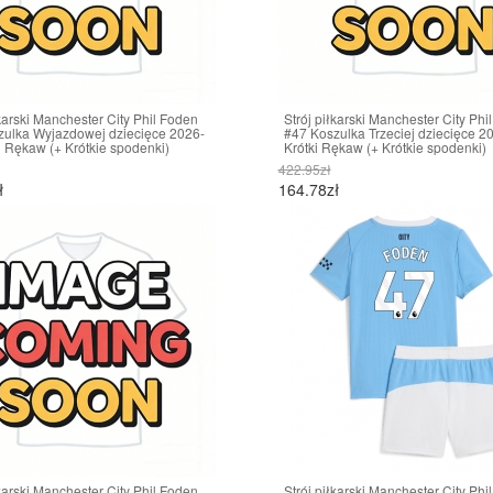
łkarski Manchester City Phil Foden
Strój piłkarski Manchester City Phi
zulka Wyjazdowej dziecięce 2026-
#47 Koszulka Trzeciej dziecięce 2
i Rękaw (+ Krótkie spodenki)
Krótki Rękaw (+ Krótkie spodenki)
422.95zł
ł
164.78zł
łkarski Manchester City Phil Foden
Strój piłkarski Manchester City Phi