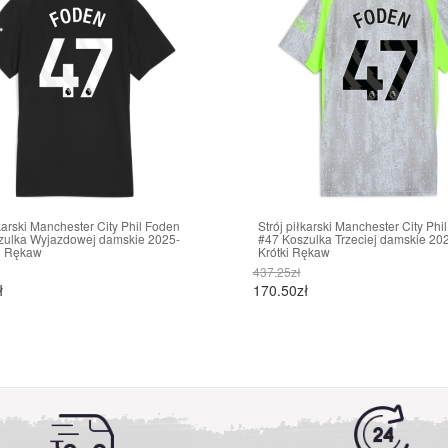
łkarski Manchester City Phil Foden
Strój piłkarski Manchester City Phi
zulka Wyjazdowej damskie 2025-
#47 Koszulka Trzeciej damskie 20
i Rękaw
Krótki Rękaw
437.25zł
ł
170.50zł