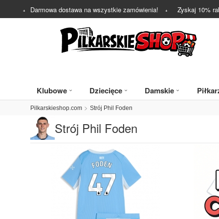
Darmowa dostawa na wszystkie zamówienia!
Zyskaj
10%
ra
Klubowe
Dziecięce
Damskie
Piłkar
Pilkarskieshop.com
Strój Phil Foden
Strój Phil Foden