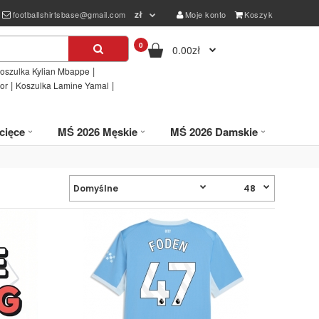
zł
footballshirtsbase@gmail.com
Moje konto
Koszyk
0
0.00zł
|
oszulka Kylian Mbappe
|
|
or
Koszulka Lamine Yamal
cięce
MŚ 2026 Męskie
MŚ 2026 Damskie