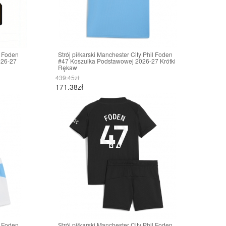
l Foden
Strój piłkarski Manchester City Phil Foden
026-27
#47 Koszulka Podstawowej 2026-27 Krótki
Rękaw
439.45zł
171.38zł
l Foden
Strój piłkarski Manchester City Phil Foden