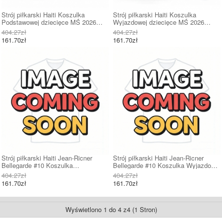
Strój piłkarski Haiti Koszulka
Strój piłkarski Haiti Koszulka
Podstawowej dziecięce MŚ 2026
Wyjazdowej dziecięce MŚ 2026
Krótki Rękaw (+ Krótkie spodenki)
Krótki Rękaw (+ Krótkie spodenki)
404.27zł
404.27zł
161.70zł
161.70zł
Strój piłkarski Haiti Jean-Ricner
Strój piłkarski Haiti Jean-Ricner
Bellegarde #10 Koszulka
Bellegarde #10 Koszulka Wyjazdowej
Podstawowej dziecięce MŚ 2026
dziecięce MŚ 2026 Krótki Rękaw (+
404.27zł
404.27zł
Krótki Rękaw (+ Krótkie spodenki)
Krótkie spodenki)
161.70zł
161.70zł
Wyświetlono 1 do 4 z4 (1 Stron)