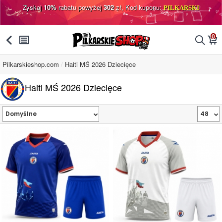
Zyskaj
10%
rabatu powyżej
302
zł, Kod kuponu:
PILKARSKI
0
󰅯
󰂩
󰂨
󰃦
Pilkarskieshop.com
Haiti MŚ 2026 Dziecięce
Haiti MŚ 2026 Dziecięce