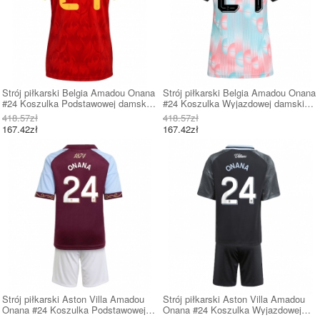
Strój piłkarski Belgia Amadou Onana
Strój piłkarski Belgia Amadou Onana
#24 Koszulka Podstawowej damskie
#24 Koszulka Wyjazdowej damskie
MŚ 2026 Krótki Rękaw
MŚ 2026 Krótki Rękaw
418.57zł
418.57zł
167.42zł
167.42zł
Strój piłkarski Aston Villa Amadou
Strój piłkarski Aston Villa Amadou
Onana #24 Koszulka Podstawowej
Onana #24 Koszulka Wyjazdowej