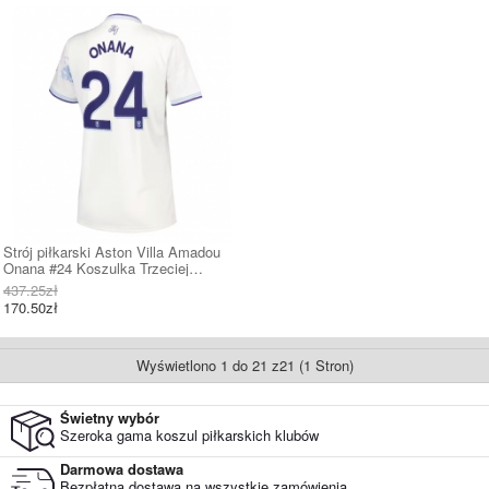
Strój piłkarski Aston Villa Amadou
Onana #24 Koszulka Trzeciej
damskie 2025-26 Krótki Rękaw
437.25zł
170.50zł
Wyświetlono 1 do 21 z21 (1 Stron)
Świetny wybór
Szeroka gama koszul piłkarskich klubów
Darmowa dostawa
Bezpłatna dostawa na wszystkie zamówienia