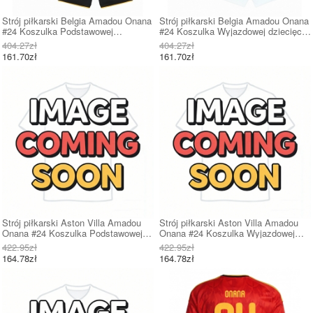
Strój piłkarski Belgia Amadou Onana
Strój piłkarski Belgia Amadou Onana
#24 Koszulka Podstawowej
#24 Koszulka Wyjazdowej dziecięce
dziecięce MŚ 2026 Krótki Rękaw (+
MŚ 2026 Krótki Rękaw (+ Krótkie
404.27zł
404.27zł
Krótkie spodenki)
spodenki)
161.70zł
161.70zł
Strój piłkarski Aston Villa Amadou
Strój piłkarski Aston Villa Amadou
Onana #24 Koszulka Podstawowej
Onana #24 Koszulka Wyjazdowej
dziecięce 2026-27 Krótki Rękaw (+
dziecięce 2026-27 Krótki Rękaw (+
422.95zł
422.95zł
Krótkie spodenki)
Krótkie spodenki)
164.78zł
164.78zł