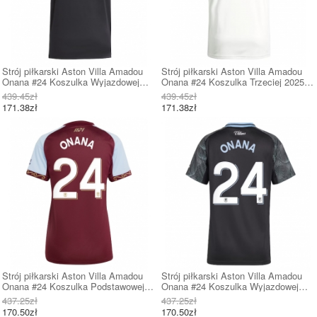
Strój piłkarski Aston Villa Amadou
Strój piłkarski Aston Villa Amadou
Onana #24 Koszulka Wyjazdowej
Onana #24 Koszulka Trzeciej 2025-
2025-26 Krótki Rękaw
26 Krótki Rękaw
439.45zł
439.45zł
171.38zł
171.38zł
Strój piłkarski Aston Villa Amadou
Strój piłkarski Aston Villa Amadou
Onana #24 Koszulka Podstawowej
Onana #24 Koszulka Wyjazdowej
damskie 2025-26 Krótki Rękaw
damskie 2025-26 Krótki Rękaw
437.25zł
437.25zł
170.50zł
170.50zł