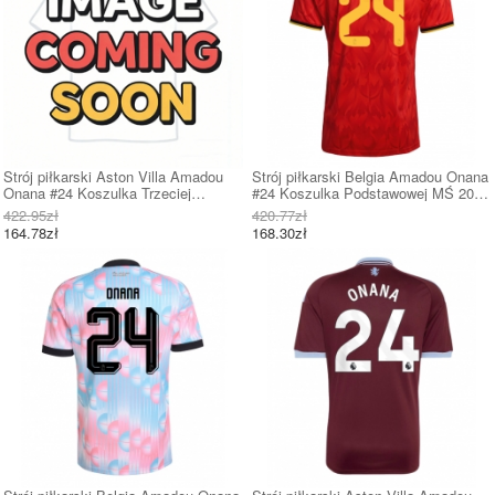
Strój piłkarski Aston Villa Amadou
Strój piłkarski Belgia Amadou Onana
Onana #24 Koszulka Trzeciej
#24 Koszulka Podstawowej MŚ 2026
dziecięce 2026-27 Krótki Rękaw (+
Krótki Rękaw
422.95zł
420.77zł
Krótkie spodenki)
164.78zł
168.30zł