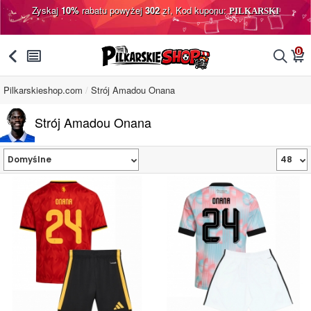
Zyskaj
10%
rabatu powyżej
302
zł, Kod kuponu:
PILKARSKI
0
󰅯
󰂩
󰂨
󰃦
Pilkarskieshop.com
Strój Amadou Onana
Strój Amadou Onana