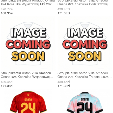
Strój piłkarski Belgia Amadou Onana
Strój piłkarski Aston Villa Amadou
#24 Koszulka Wyjazdowej MŚ 2026
Onana #24 Koszulka Podstawowej
Krótki Rękaw
2026-27 Krótki Rękaw
420.77zł
439.45zł
168.30zł
171.38zł
Strój piłkarski Aston Villa Amadou
Strój piłkarski Aston Villa Amadou
Onana #24 Koszulka Wyjazdowej
Onana #24 Koszulka Trzeciej 2026-
2026-27 Krótki Rękaw
27 Krótki Rękaw
439.45zł
439.45zł
171.38zł
171.38zł