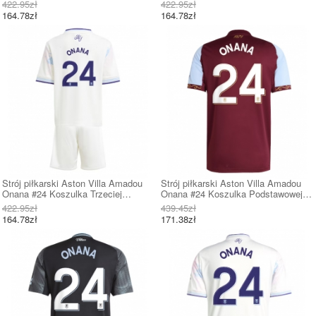
dziecięce 2025-26 Krótki Rękaw (+
dziecięce 2025-26 Krótki Rękaw (+
422.95zł
422.95zł
Krótkie spodenki)
Krótkie spodenki)
164.78zł
164.78zł
Strój piłkarski Aston Villa Amadou
Strój piłkarski Aston Villa Amadou
Onana #24 Koszulka Trzeciej
Onana #24 Koszulka Podstawowej
dziecięce 2025-26 Krótki Rękaw (+
2025-26 Krótki Rękaw
422.95zł
439.45zł
Krótkie spodenki)
164.78zł
171.38zł