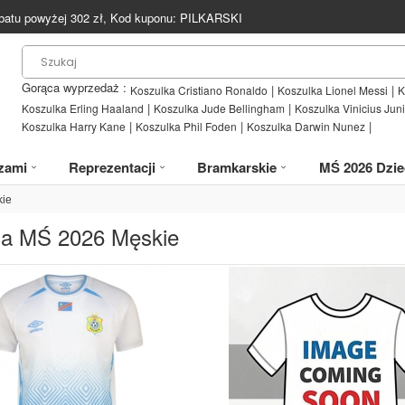
batu powyżej
302
zł, Kod kuponu:
PILKARSKI
Gorąca wyprzedaż :
|
|
Koszulka Cristiano Ronaldo
Koszulka Lionel Messi
K
|
|
Koszulka Erling Haaland
Koszulka Jude Bellingham
Koszulka Vinicius Juni
|
|
|
Koszulka Harry Kane
Koszulka Phil Foden
Koszulka Darwin Nunez
zami
Reprezentacji
Bramkarskie
MŚ 2026 Dzie
kie
ga MŚ 2026 Męskie