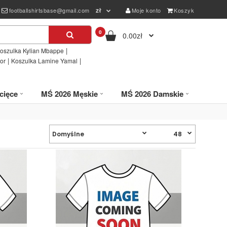
zł
footballshirtsbase@gmail.com
Moje konto
Koszyk
0
0.00zł
|
oszulka Kylian Mbappe
|
|
or
Koszulka Lamine Yamal
cięce
MŚ 2026 Męskie
MŚ 2026 Damskie