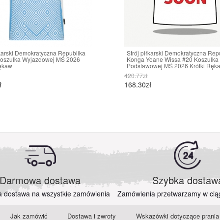
łkarski Demokratyczna Republika
Strój piłkarski Demokratyczna Rep
oszulka Wyjazdowej MŚ 2026
Konga Yoane Wissa #20 Koszulka
Rękaw
Podstawowej MŚ 2026 Krótki Ręk
420.77zł
ł
168.30zł
Darmowa dostawa
Szybka dostaw
a dostawa na wszystkie zamówienia
Zamówienia przetwarzamy w cią
Jak zamówić
Dostawa i zwroty
Wskazówki dotyczące prania