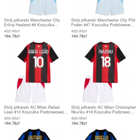
Strój piłkarski Manchester City
Strój piłkarski Manchester City Phil
Erling Haaland #9 Koszulka
Foden #47 Koszulka Podstawowej
Podstawowej dziecięce 2026-27
dziecięce 2026-27 Krótki Rękaw (+
422.95zł
422.95zł
Krótki Rękaw (+ Krótkie spodenki)
Krótkie spodenki)
164.78zł
164.78zł
Strój piłkarski AC Milan Rafael
Strój piłkarski AC Milan Christopher
Leao #10 Koszulka Podstawowej
Nkunku #18 Koszulka Podstawowej
dziecięce 2026-27 Krótki Rękaw (+
dziecięce 2026-27 Krótki Rękaw (+
422.95zł
422.95zł
Krótkie spodenki)
Krótkie spodenki)
164.78zł
164.78zł