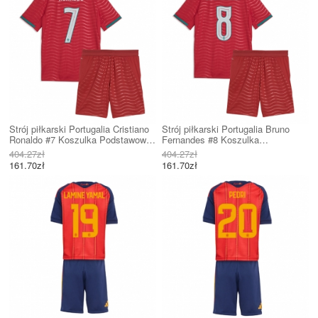
Strój piłkarski Portugalia Cristiano
Strój piłkarski Portugalia Bruno
Ronaldo #7 Koszulka Podstawowej
Fernandes #8 Koszulka
dziecięce MŚ 2026 Krótki Rękaw
Podstawowej dziecięce MŚ 2026
404.27zł
404.27zł
(+ Krótkie spodenki)
Krótki Rękaw (+ Krótkie spodenki)
161.70zł
161.70zł