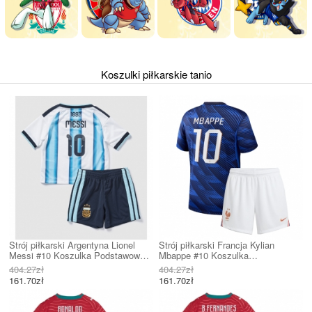
Koszulki piłkarskie tanio
Strój piłkarski Argentyna Lionel
Strój piłkarski Francja Kylian
Messi #10 Koszulka Podstawowej
Mbappe #10 Koszulka
dziecięce MŚ 2026 Krótki Rękaw
Podstawowej dziecięce MŚ 2026
404.27zł
404.27zł
(+ Krótkie spodenki)
Krótki Rękaw (+ Krótkie spodenki)
161.70zł
161.70zł