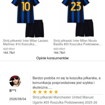
Strój piłkarski Inter Milan Lautaro
Strój piłkarski Inter Milan Nicolo
Martinez #10 Koszulka
Barella #23 Koszulka Podstawowej
Podstawowej dziecięce 2026-27
dziecięce 2026-27 Krótki Rękaw (+
422.95zł
422.95zł
Krótki Rękaw (+ Krótkie spodenki)
Krótkie spodenki)
164.78zł
164.78zł
Opinie konsumentów
Bardzo podoba mi się ta koszulka piłkarska, a
komunikacja posprzedażowa jest szybka i
skuteczna.....
B***i
Strój piłkarski Manchester United Manuel
2026/08/04
Ugarte #25 Koszulka Podstawowej 2025-26