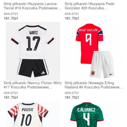
Strój piłkarski Hiszpania Lamine
Strój piłkarski Hiszpania Pedri
Yamal #19 Koszulka Podstawowej
Gonzalez #20 Koszulka
dziecięce MŚ 2026 Krótki Rękaw
Podstawowej dziecięce MŚ 2026
404.27zł
404.27zł
(+ Krótkie spodenki)
Krótki Rękaw (+ Krótkie spodenki)
161.70zł
161.70zł
Strój piłkarski Niemcy Florian Wirtz
Strój piłkarski Norwegia Erling
#17 Koszulka Podstawowej
Haaland #9 Koszulka Podstawowej
dziecięce MŚ 2026 Krótki Rękaw
dziecięce MŚ 2026 Krótki Rękaw
404.27zł
404.27zł
(+ Krótkie spodenki)
(+ Krótkie spodenki)
161.70zł
161.70zł