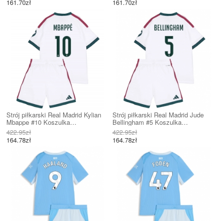
161.70zł
161.70zł
Strój piłkarski Real Madrid Kylian
Strój piłkarski Real Madrid Jude
Mbappe #10 Koszulka
Bellingham #5 Koszulka
Podstawowej dziecięce 2026-27
Podstawowej dziecięce 2026-27
422.95zł
422.95zł
Krótki Rękaw (+ Krótkie spodenki)
Krótki Rękaw (+ Krótkie spodenki)
164.78zł
164.78zł