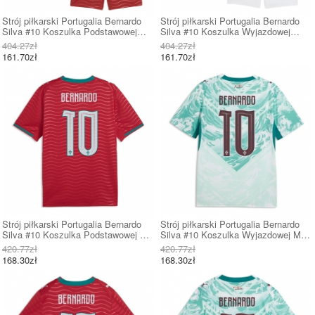
Strój piłkarski Portugalia Bernardo
Strój piłkarski Portugalia Bernardo
Silva #10 Koszulka Podstawowej
Silva #10 Koszulka Wyjazdowej
dziecięce MŚ 2026 Krótki Rękaw (+
dziecięce MŚ 2026 Krótki Rękaw (+
404.27zł
404.27zł
Krótkie spodenki)
Krótkie spodenki)
161.70zł
161.70zł
Strój piłkarski Portugalia Bernardo
Strój piłkarski Portugalia Bernardo
Silva #10 Koszulka Podstawowej MŚ
Silva #10 Koszulka Wyjazdowej MŚ
2026 Krótki Rękaw
2026 Krótki Rękaw
420.77zł
420.77zł
168.30zł
168.30zł