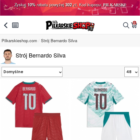
Zyskaj
10%
rabatu powyżej
302
zł, Kod kuponu:
PILKARSKI
0
󰅯
󰂩
󰂨
󰃦
Pilkarskieshop.com
Strój Bernardo Silva
Strój Bernardo Silva