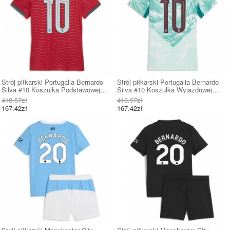
Strój piłkarski Portugalia Bernardo
Strój piłkarski Portugalia Bernardo
Silva #10 Koszulka Podstawowej
Silva #10 Koszulka Wyjazdowej
damskie MŚ 2026 Krótki Rękaw
damskie MŚ 2026 Krótki Rękaw
418.57zł
418.57zł
167.42zł
167.42zł