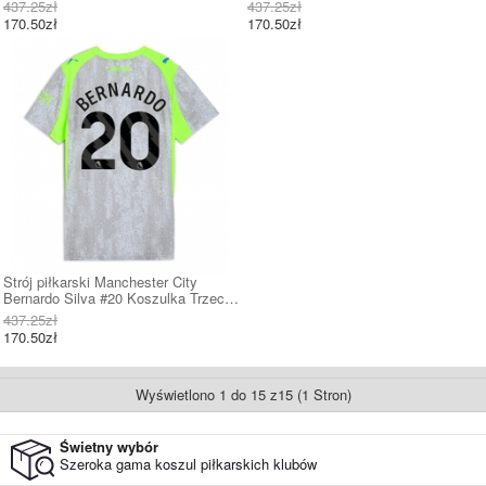
Podstawowej damskie 2025-26 Krótki
Wyjazdowej damskie 2025-26 Krótki
437.25zł
437.25zł
Rękaw
Rękaw
170.50zł
170.50zł
Strój piłkarski Manchester City
Bernardo Silva #20 Koszulka Trzeciej
damskie 2025-26 Krótki Rękaw
437.25zł
170.50zł
Wyświetlono 1 do 15 z15 (1 Stron)
Świetny wybór
Szeroka gama koszul piłkarskich klubów