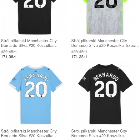
Strój piłkarski Manchester City
Strój piłkarski Manchester City
Bernardo Silva #20 Koszulka
Bernardo Silva #20 Koszulka Trzeciej
Wyjazdowej 2025-26 Krótki Rękaw
2025-26 Krótki Rękaw
439.45zł
439.45zł
171.38zł
171.38zł
Strój piłkarski Manchester City
Strój piłkarski Manchester City
Bernardo Silva #20 Koszulka
Bernardo Silva #20 Koszulka