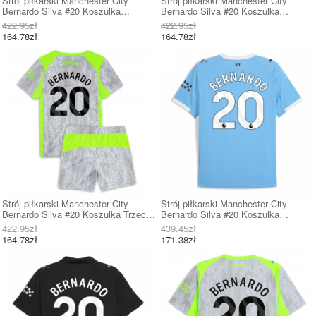
Strój piłkarski Manchester City
Strój piłkarski Manchester City
Bernardo Silva #20 Koszulka
Bernardo Silva #20 Koszulka
Podstawowej dziecięce 2025-26
Wyjazdowej dziecięce 2025-26 Krótki
422.95zł
422.95zł
Krótki Rękaw (+ Krótkie spodenki)
Rękaw (+ Krótkie spodenki)
164.78zł
164.78zł
Strój piłkarski Manchester City
Strój piłkarski Manchester City
Bernardo Silva #20 Koszulka Trzeciej
Bernardo Silva #20 Koszulka
dziecięce 2025-26 Krótki Rękaw (+
Podstawowej 2025-26 Krótki Rękaw
422.95zł
439.45zł
Krótkie spodenki)
164.78zł
171.38zł