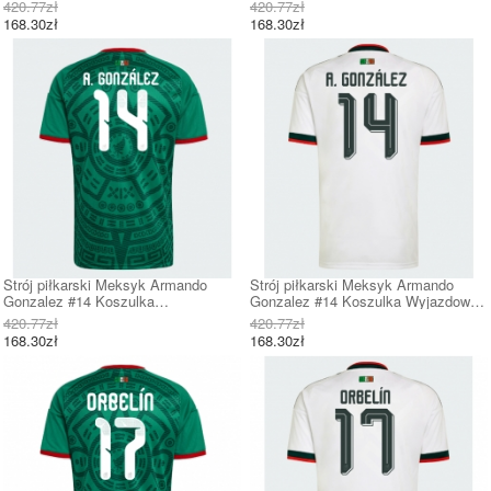
Krótki Rękaw
Krótki Rękaw
420.77zł
420.77zł
168.30zł
168.30zł
Strój piłkarski Meksyk Armando
Strój piłkarski Meksyk Armando
Gonzalez #14 Koszulka
Gonzalez #14 Koszulka Wyjazdowej
Podstawowej MŚ 2026 Krótki Rękaw
MŚ 2026 Krótki Rękaw
420.77zł
420.77zł
168.30zł
168.30zł