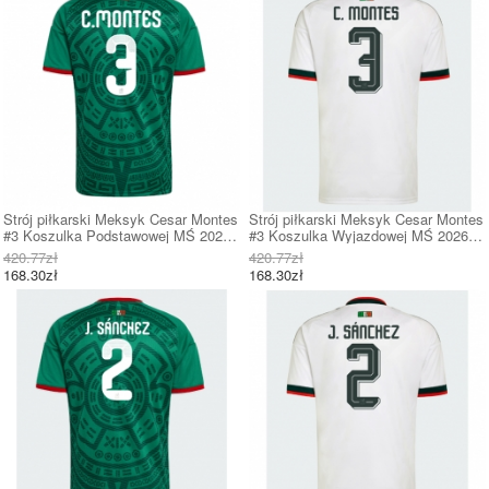
Strój piłkarski Meksyk Cesar Montes
Strój piłkarski Meksyk Cesar Montes
#3 Koszulka Podstawowej MŚ 2026
#3 Koszulka Wyjazdowej MŚ 2026
Krótki Rękaw
Krótki Rękaw
420.77zł
420.77zł
168.30zł
168.30zł