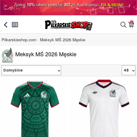
Zyskaj
10%
rabatu powyżej
302
zł, Kod kuponu:
PILKARSKI
0
󰅯
󰂩
󰂨
󰃦
Pilkarskieshop.com
Meksyk MŚ 2026 Męskie
Meksyk MŚ 2026 Męskie