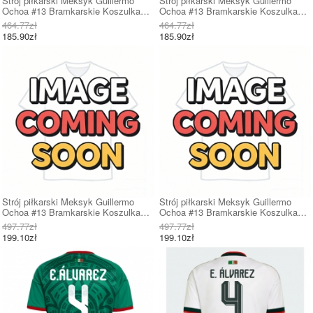
Strój piłkarski Meksyk Guillermo
Strój piłkarski Meksyk Guillermo
Ochoa #13 Bramkarskie Koszulka
Ochoa #13 Bramkarskie Koszulka
Podstawowej MŚ 2026 Krótki Rękaw
Wyjazdowej MŚ 2026 Krótki Rękaw
464.77zł
464.77zł
185.90zł
185.90zł
Strój piłkarski Meksyk Guillermo
Strój piłkarski Meksyk Guillermo
Ochoa #13 Bramkarskie Koszulka
Ochoa #13 Bramkarskie Koszulka
Podstawowej MŚ 2026 Długi Rękaw
Wyjazdowej MŚ 2026 Długi Rękaw
497.77zł
497.77zł
199.10zł
199.10zł