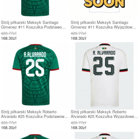
Strój piłkarski Meksyk Santiago
Strój piłkarski Meksyk Santiago
Gimenez #11 Koszulka Podstawowej
Gimenez #11 Koszulka Wyjazdowej
MŚ 2026 Krótki Rękaw
MŚ 2026 Krótki Rękaw
420.77zł
420.77zł
168.30zł
168.30zł
Strój piłkarski Meksyk Roberto
Strój piłkarski Meksyk Roberto
Alvarado #25 Koszulka Podstawowej
Alvarado #25 Koszulka Wyjazdowej
MŚ 2026 Krótki Rękaw
MŚ 2026 Krótki Rękaw
420.77zł
420.77zł
168.30zł
168.30zł