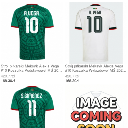
Strój piłkarski Meksyk Alexis Vega
Strój piłkarski Meksyk Alexis Vega
#10 Koszulka Podstawowej MŚ 2026
#10 Koszulka Wyjazdowej MŚ 2026
Krótki Rękaw
Krótki Rękaw
420.77zł
420.77zł
168.30zł
168.30zł