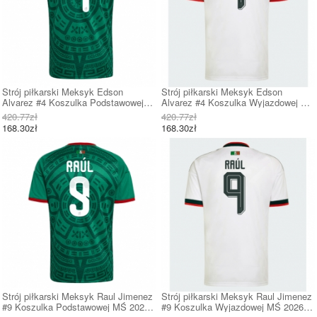
Strój piłkarski Meksyk Edson
Strój piłkarski Meksyk Edson
Alvarez #4 Koszulka Podstawowej
Alvarez #4 Koszulka Wyjazdowej MŚ
MŚ 2026 Krótki Rękaw
2026 Krótki Rękaw
420.77zł
420.77zł
168.30zł
168.30zł
Strój piłkarski Meksyk Raul Jimenez
Strój piłkarski Meksyk Raul Jimenez
#9 Koszulka Podstawowej MŚ 2026
#9 Koszulka Wyjazdowej MŚ 2026