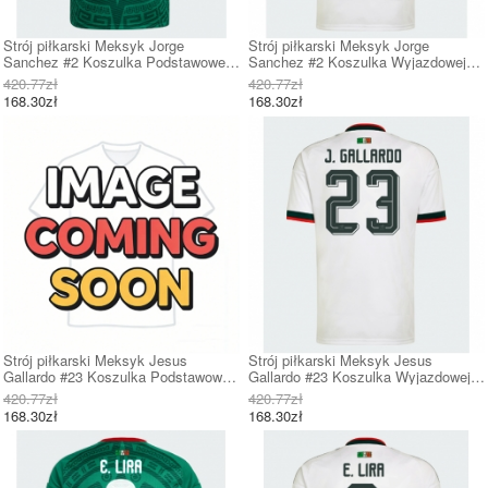
Strój piłkarski Meksyk Jorge
Strój piłkarski Meksyk Jorge
Sanchez #2 Koszulka Podstawowej
Sanchez #2 Koszulka Wyjazdowej
MŚ 2026 Krótki Rękaw
MŚ 2026 Krótki Rękaw
420.77zł
420.77zł
168.30zł
168.30zł
Strój piłkarski Meksyk Jesus
Strój piłkarski Meksyk Jesus
Gallardo #23 Koszulka Podstawowej
Gallardo #23 Koszulka Wyjazdowej
MŚ 2026 Krótki Rękaw
MŚ 2026 Krótki Rękaw
420.77zł
420.77zł
168.30zł
168.30zł