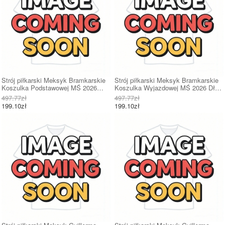
Strój piłkarski Meksyk Bramkarskie
Strój piłkarski Meksyk Bramkarskie
Koszulka Podstawowej MŚ 2026
Koszulka Wyjazdowej MŚ 2026 Długi
Długi Rękaw
Rękaw
497.77zł
497.77zł
199.10zł
199.10zł