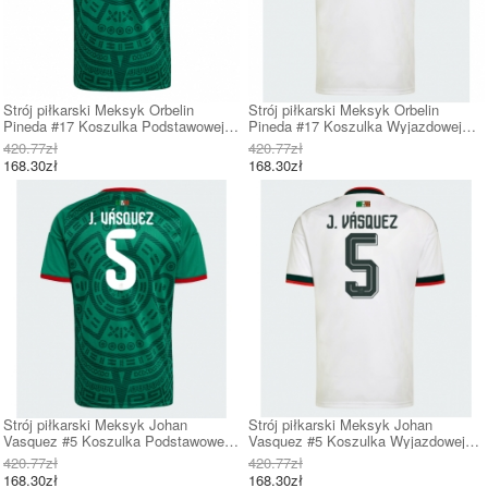
Strój piłkarski Meksyk Orbelin
Strój piłkarski Meksyk Orbelin
Pineda #17 Koszulka Podstawowej
Pineda #17 Koszulka Wyjazdowej
MŚ 2026 Krótki Rękaw
MŚ 2026 Krótki Rękaw
420.77zł
420.77zł
168.30zł
168.30zł
Strój piłkarski Meksyk Johan
Strój piłkarski Meksyk Johan
Vasquez #5 Koszulka Podstawowej
Vasquez #5 Koszulka Wyjazdowej
MŚ 2026 Krótki Rękaw
MŚ 2026 Krótki Rękaw
420.77zł
420.77zł
168.30zł
168.30zł