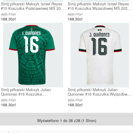
Strój piłkarski Meksyk Israel Reyes
Strój piłkarski Meksyk Israel Reyes
#15 Koszulka Podstawowej MŚ 2026
#15 Koszulka Wyjazdowej MŚ 2026
Krótki Rękaw
Krótki Rękaw
420.77zł
420.77zł
168.30zł
168.30zł
Strój piłkarski Meksyk Julian
Strój piłkarski Meksyk Julian
Quinones #16 Koszulka
Quinones #16 Koszulka Wyjazdowej
Podstawowej MŚ 2026 Krótki Rękaw
MŚ 2026 Krótki Rękaw
420.77zł
420.77zł
168.30zł
168.30zł
Wyświetlono 1 do 38 z38 (1 Stron)