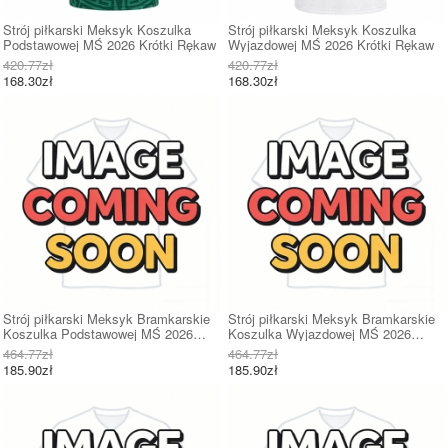
Strój piłkarski Meksyk Koszulka
Strój piłkarski Meksyk Koszulka
Podstawowej MŚ 2026 Krótki Rękaw
Wyjazdowej MŚ 2026 Krótki Rękaw
420.77zł
420.77zł
168.30zł
168.30zł
Strój piłkarski Meksyk Bramkarskie
Strój piłkarski Meksyk Bramkarskie
Koszulka Podstawowej MŚ 2026
Koszulka Wyjazdowej MŚ 2026
Krótki Rękaw
Krótki Rękaw
464.77zł
464.77zł
185.90zł
185.90zł