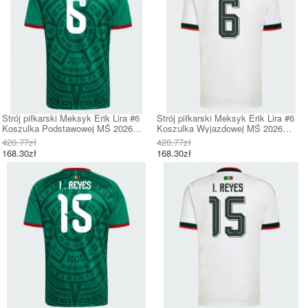
Strój piłkarski Meksyk Erik Lira #6
Strój piłkarski Meksyk Erik Lira #6
Koszulka Podstawowej MŚ 2026
Koszulka Wyjazdowej MŚ 2026
Krótki Rękaw
Krótki Rękaw
420.77zł
420.77zł
168.30zł
168.30zł