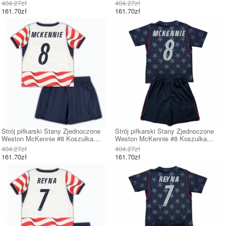
Podstawowej dziecięce MŚ 2026
Wyjazdowej dziecięce MŚ 2026
404.27zł
404.27zł
Krótki Rękaw (+ Krótkie spodenki)
Krótki Rękaw (+ Krótkie spodenki)
161.70zł
161.70zł
Strój piłkarski Stany Zjednoczone
Strój piłkarski Stany Zjednoczone
Weston McKennie #8 Koszulka
Weston McKennie #8 Koszulka
Podstawowej dziecięce MŚ 2026
Wyjazdowej dziecięce MŚ 2026
404.27zł
404.27zł
Krótki Rękaw (+ Krótkie spodenki)
Krótki Rękaw (+ Krótkie spodenki)
161.70zł
161.70zł