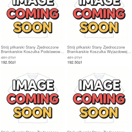
Strój piłkarski Stany Zjednoczone
Strój piłkarski Stany Zjednoczone
Bramkarskie Koszulka Podstawowej
Bramkarskie Koszulka Wyjazdowej
dziecięce MŚ 2026 Długi Rękaw (+
dziecięce MŚ 2026 Długi Rękaw (+
481.27zł
481.27zł
Krótkie spodenki)
Krótkie spodenki)
192.50zł
192.50zł