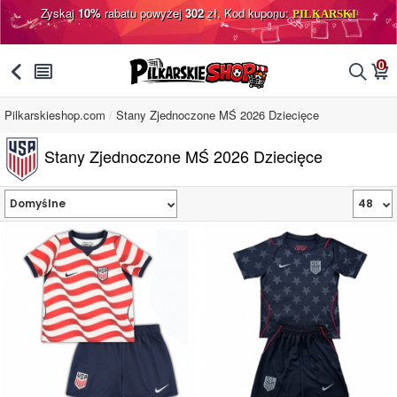
Zyskaj
10%
rabatu powyżej
302
zł, Kod kuponu:
PILKARSKI
0
󰅯
󰂩
󰂨
󰃦
Pilkarskieshop.com
Stany Zjednoczone MŚ 2026 Dziecięce
Stany Zjednoczone MŚ 2026 Dziecięce