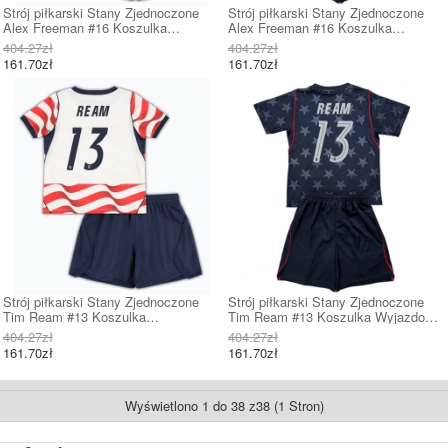
Strój piłkarski Stany Zjednoczone
Strój piłkarski Stany Zjednoczone
Alex Freeman #16 Koszulka
Alex Freeman #16 Koszulka
Podstawowej dziecięce MŚ 2026
Wyjazdowej dziecięce MŚ 2026
404.27zł
404.27zł
Krótki Rękaw (+ Krótkie spodenki)
Krótki Rękaw (+ Krótkie spodenki)
161.70zł
161.70zł
Strój piłkarski Stany Zjednoczone
Strój piłkarski Stany Zjednoczone
Tim Ream #13 Koszulka
Tim Ream #13 Koszulka Wyjazdowej
Podstawowej dziecięce MŚ 2026
dziecięce MŚ 2026 Krótki Rękaw (+
404.27zł
404.27zł
Krótki Rękaw (+ Krótkie spodenki)
Krótkie spodenki)
161.70zł
161.70zł
Wyświetlono 1 do 38 z38 (1 Stron)