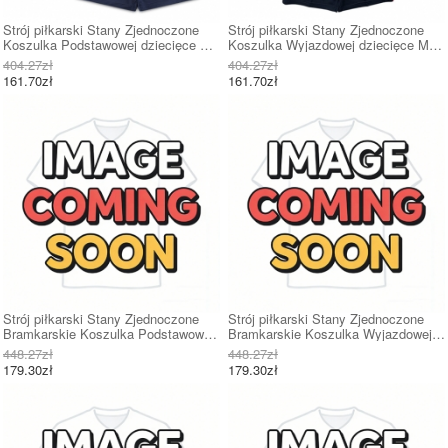
Strój piłkarski Stany Zjednoczone
Strój piłkarski Stany Zjednoczone
Koszulka Podstawowej dziecięce MŚ
Koszulka Wyjazdowej dziecięce MŚ
2026 Krótki Rękaw (+ Krótkie
2026 Krótki Rękaw (+ Krótkie
404.27zł
404.27zł
spodenki)
spodenki)
161.70zł
161.70zł
Strój piłkarski Stany Zjednoczone
Strój piłkarski Stany Zjednoczone
Bramkarskie Koszulka Podstawowej
Bramkarskie Koszulka Wyjazdowej
dziecięce MŚ 2026 Krótki Rękaw (+
dziecięce MŚ 2026 Krótki Rękaw (+
448.27zł
448.27zł
Krótkie spodenki)
Krótkie spodenki)
179.30zł
179.30zł