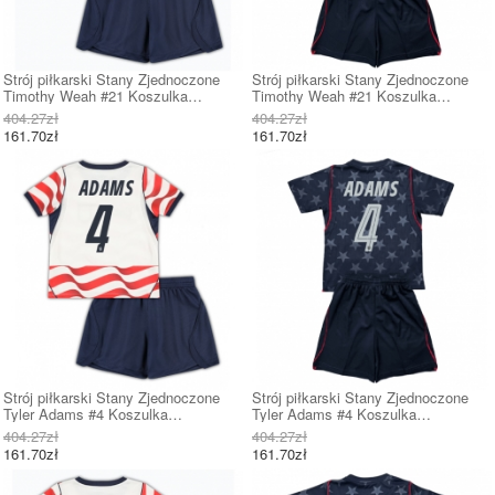
Strój piłkarski Stany Zjednoczone
Strój piłkarski Stany Zjednoczone
Timothy Weah #21 Koszulka
Timothy Weah #21 Koszulka
Podstawowej dziecięce MŚ 2026
Wyjazdowej dziecięce MŚ 2026
404.27zł
404.27zł
Krótki Rękaw (+ Krótkie spodenki)
Krótki Rękaw (+ Krótkie spodenki)
161.70zł
161.70zł
Strój piłkarski Stany Zjednoczone
Strój piłkarski Stany Zjednoczone
Tyler Adams #4 Koszulka
Tyler Adams #4 Koszulka
Podstawowej dziecięce MŚ 2026
Wyjazdowej dziecięce MŚ 2026
404.27zł
404.27zł
Krótki Rękaw (+ Krótkie spodenki)
Krótki Rękaw (+ Krótkie spodenki)
161.70zł
161.70zł