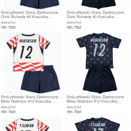
Strój piłkarski Stany Zjednoczone
Strój piłkarski Stany Zjednoczone
Chris Richards #3 Koszulka
Chris Richards #3 Koszulka
Podstawowej dziecięce MŚ 2026
Wyjazdowej dziecięce MŚ 2026
404.27zł
404.27zł
Krótki Rękaw (+ Krótkie spodenki)
Krótki Rękaw (+ Krótkie spodenki)
161.70zł
161.70zł
Strój piłkarski Stany Zjednoczone
Strój piłkarski Stany Zjednoczone
Miles Robinson #12 Koszulka
Miles Robinson #12 Koszulka
Podstawowej dziecięce MŚ 2026
Wyjazdowej dziecięce MŚ 2026
404.27zł
404.27zł
Krótki Rękaw (+ Krótkie spodenki)
Krótki Rękaw (+ Krótkie spodenki)
161.70zł
161.70zł