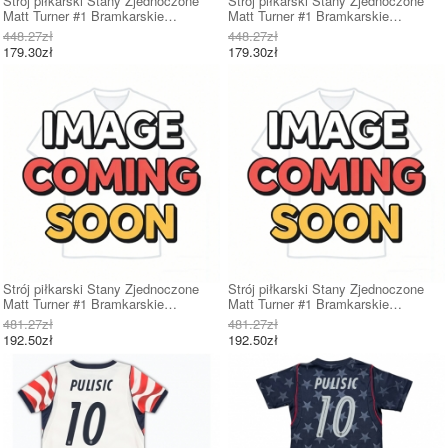
Strój piłkarski Stany Zjednoczone
Strój piłkarski Stany Zjednoczone
Matt Turner #1 Bramkarskie
Matt Turner #1 Bramkarskie
Koszulka Podstawowej dziecięce MŚ
Koszulka Wyjazdowej dziecięce MŚ
448.27zł
448.27zł
2026 Krótki Rękaw (+ Krótkie
2026 Krótki Rękaw (+ Krótkie
179.30zł
179.30zł
spodenki)
spodenki)
Strój piłkarski Stany Zjednoczone
Strój piłkarski Stany Zjednoczone
Matt Turner #1 Bramkarskie
Matt Turner #1 Bramkarskie
Koszulka Podstawowej dziecięce MŚ
Koszulka Wyjazdowej dziecięce MŚ
481.27zł
481.27zł
2026 Długi Rękaw (+ Krótkie
2026 Długi Rękaw (+ Krótkie
192.50zł
192.50zł
spodenki)
spodenki)