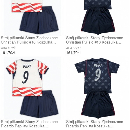
Strój piłkarski Stany Zjednoczone
Strój piłkarski Stany Zjednoczone
Christian Pulisic #10 Koszulka
Christian Pulisic #10 Koszulka
Podstawowej dziecięce MŚ 2026
Wyjazdowej dziecięce MŚ 2026
404.27zł
404.27zł
Krótki Rękaw (+ Krótkie spodenki)
Krótki Rękaw (+ Krótkie spodenki)
161.70zł
161.70zł
Strój piłkarski Stany Zjednoczone
Strój piłkarski Stany Zjednoczone
Ricardo Pepi #9 Koszulka
Ricardo Pepi #9 Koszulka