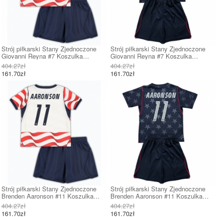
Strój piłkarski Stany Zjednoczone
Strój piłkarski Stany Zjednoczone
Giovanni Reyna #7 Koszulka
Giovanni Reyna #7 Koszulka
Podstawowej dziecięce MŚ 2026
Wyjazdowej dziecięce MŚ 2026
404.27zł
404.27zł
Krótki Rękaw (+ Krótkie spodenki)
Krótki Rękaw (+ Krótkie spodenki)
161.70zł
161.70zł
Strój piłkarski Stany Zjednoczone
Strój piłkarski Stany Zjednoczone
Brenden Aaronson #11 Koszulka
Brenden Aaronson #11 Koszulka
Podstawowej dziecięce MŚ 2026
Wyjazdowej dziecięce MŚ 2026
404.27zł
404.27zł
Krótki Rękaw (+ Krótkie spodenki)
Krótki Rękaw (+ Krótkie spodenki)
161.70zł
161.70zł