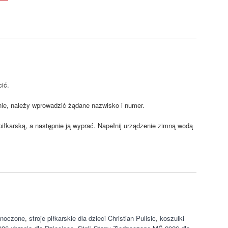
cić.
nie, należy wprowadzić żądane nazwisko i numer.
 piłkarską, a następnie ją wyprać. Napełnij urządzenie zimną wodą
ednoczone
,
stroje piłkarskie dla dzieci Christian Pulisic
,
koszulki