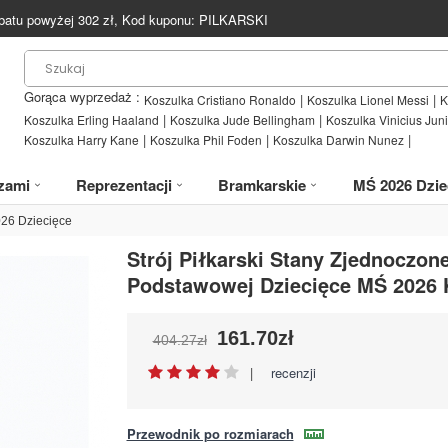
batu powyżej
302
zł, Kod kuponu:
PILKARSKI
Gorąca wyprzedaż :
|
|
Koszulka Cristiano Ronaldo
Koszulka Lionel Messi
K
|
|
Koszulka Erling Haaland
Koszulka Jude Bellingham
Koszulka Vinicius Juni
|
|
|
Koszulka Harry Kane
Koszulka Phil Foden
Koszulka Darwin Nunez
zami
Reprezentacji
Bramkarskie
MŚ 2026 Dzie
26 Dziecięce
Strój Piłkarski Stany Zjednoczone
Podstawowej Dziecięce MŚ 2026 K
161.70zł
404.27zł
|
recenzji
Przewodnik po rozmiarach