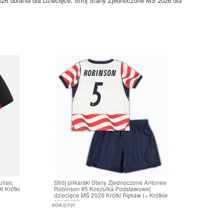
26 ubrania dla Dziecięce
,
Strój Stany Zjednoczone MŚ 2026 dla
ulisic
Strój piłkarski Stany Zjednoczone Antonee
 Krótki
Robinson #5 Koszulka Podstawowej
dziecięce MŚ 2026 Krótki Rękaw (+ Krótkie
spodenki)
404.27zł
161.70zł