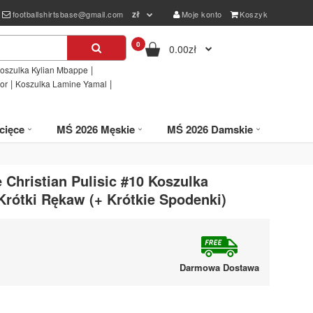
zł
footballshirtsbase@gmail.com
Moje konto
Koszyk
0
0.00zł
|
oszulka Kylian Mbappe
|
|
or
Koszulka Lamine Yamal
cięce
MŚ 2026 Męskie
MŚ 2026 Damskie
 Christian Pulisic #10 Koszulka
rótki Rękaw (+ Krótkie Spodenki)
Darmowa Dostawa