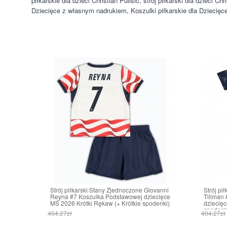
piłkarskie dla dzieci Christian Pulisic
,
strój piłkarski dla dzieci Chr
Dziecięce z własnym nadrukiem
,
Koszulki piłkarskie dla Dzieci
Strój piłkarski Stany Zjednoczone Giovanni
Strój pi
Reyna #7 Koszulka Podstawowej dziecięce
Tillman
MŚ 2026 Krótki Rękaw (+ Krótkie spodenki)
dziecięc
spodenk
404.27zł
404.27zł
161.70zł
161.70z