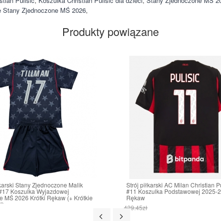
istian Pulisic
,
Koszulka Christian Pulisic dla dzieci
,
Stany Zjednoczone MŚ 20
ęce Stany Zjednoczone MŚ 2026
,
Produkty powiązane
łkarski Stany Zjednoczone Malik
Strój piłkarski AC Milan Christian P
 #17 Koszulka Wyjazdowej
#11 Koszulka Podstawowej 2025-26
e MŚ 2026 Krótki Rękaw (+ Krótkie
Rękaw
i)
439.45zł
ł
171.38zł