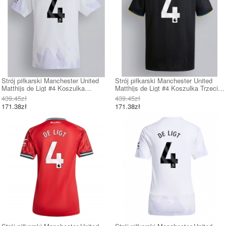
Strój piłkarski Manchester United
Strój piłkarski Manchester United
Matthijs de Ligt #4 Koszulka
Matthijs de Ligt #4 Koszulka Trzeciej
Wyjazdowej 2025-26 Krótki Rękaw
2025-26 Krótki Rękaw
439.45zł
439.45zł
171.38zł
171.38zł