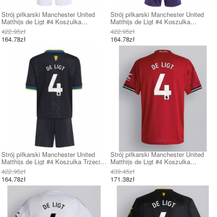
Strój piłkarski Manchester United
Strój piłkarski Manchester United
Matthijs de Ligt #4 Koszulka
Matthijs de Ligt #4 Koszulka
Podstawowej dziecięce 2025-26
Wyjazdowej dziecięce 2025-26 Krótki
422.95zł
422.95zł
Krótki Rękaw (+ Krótkie spodenki)
Rękaw (+ Krótkie spodenki)
164.78zł
164.78zł
Strój piłkarski Manchester United
Strój piłkarski Manchester United
Matthijs de Ligt #4 Koszulka Trzeciej
Matthijs de Ligt #4 Koszulka
dziecięce 2025-26 Krótki Rękaw (+
Podstawowej 2025-26 Krótki Rękaw
422.95zł
439.45zł
Krótkie spodenki)
164.78zł
171.38zł