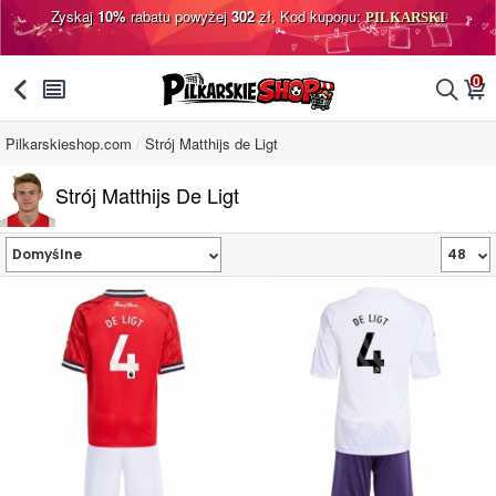
Zyskaj
10%
rabatu powyżej
302
zł, Kod kuponu:
PILKARSKI
0
󰅯
󰂩
󰂨
󰃦
Pilkarskieshop.com
Strój Matthijs de Ligt
Strój Matthijs De Ligt