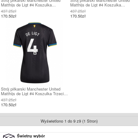
Strój piłkarski Manchester United
Strój piłkarski Manchester United
Matthijs de Ligt #4 Koszulka
Matthijs de Ligt #4 Koszulka
Podstawowej damskie 2025-26 Krótki
Wyjazdowej damskie 2025-26 Krótki
437.25zł
437.25zł
Rękaw
Rękaw
170.50zł
170.50zł
Strój piłkarski Manchester United
Matthijs de Ligt #4 Koszulka Trzeciej
damskie 2025-26 Krótki Rękaw
437.25zł
170.50zł
Wyświetlono 1 do 9 z9 (1 Stron)
Świetny wybór