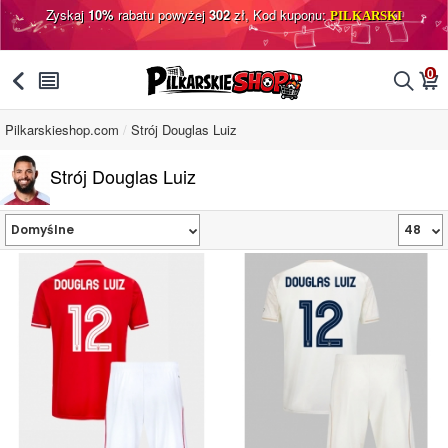
Zyskaj
10%
rabatu powyżej
302
zł, Kod kuponu:
PILKARSKI
0
󰅯
󰂩
󰂨
󰃦
Pilkarskieshop.com
Strój Douglas Luiz
Strój Douglas Luiz