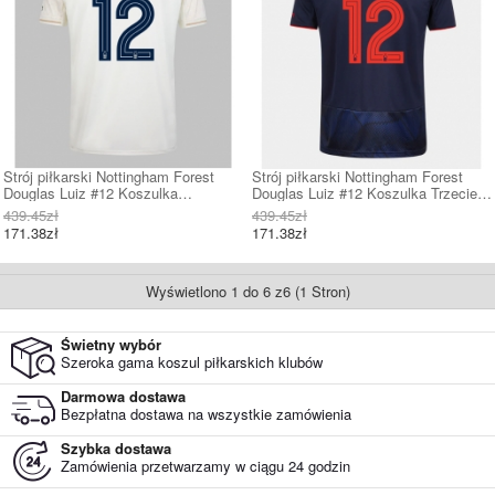
Strój piłkarski Nottingham Forest
Strój piłkarski Nottingham Forest
Douglas Luiz #12 Koszulka
Douglas Luiz #12 Koszulka Trzeciej
Wyjazdowej 2025-26 Krótki Rękaw
2025-26 Krótki Rękaw
439.45zł
439.45zł
171.38zł
171.38zł
Wyświetlono 1 do 6 z6 (1 Stron)
Świetny wybór
Szeroka gama koszul piłkarskich klubów
Darmowa dostawa
Bezpłatna dostawa na wszystkie zamówienia
Szybka dostawa
Zamówienia przetwarzamy w ciągu 24 godzin