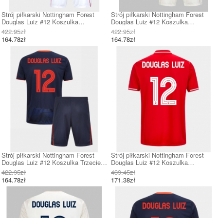
Strój piłkarski Nottingham Forest
Strój piłkarski Nottingham Forest
Douglas Luiz #12 Koszulka
Douglas Luiz #12 Koszulka
Podstawowej dziecięce 2025-26
Wyjazdowej dziecięce 2025-26 Krótki
422.95zł
422.95zł
Krótki Rękaw (+ Krótkie spodenki)
Rękaw (+ Krótkie spodenki)
164.78zł
164.78zł
Strój piłkarski Nottingham Forest
Strój piłkarski Nottingham Forest
Douglas Luiz #12 Koszulka Trzeciej
Douglas Luiz #12 Koszulka
dziecięce 2025-26 Krótki Rękaw (+
Podstawowej 2025-26 Krótki Rękaw
422.95zł
439.45zł
Krótkie spodenki)
164.78zł
171.38zł