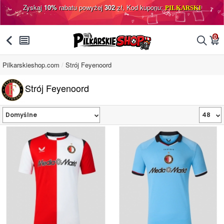
Zyskaj
10%
rabatu powyżej
302
zł, Kod kuponu:
PILKARSKI
0
󰅯
󰂩
󰂨
󰃦
Pilkarskieshop.com
Strój Feyenoord
Strój Feyenoord