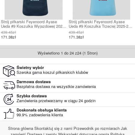
Strój piłkarski Feyenoord Ayase
Strój piłkarski Feyenoord Ayase
Ueda #9 Koszulka Wyjazdowej 2025-
Ueda #9 Koszulka Trzeciej 2025-26
26 Krótki Rękaw
Krótki Rękaw
439.45zł
439.45zł
171.38zł
171.38zł
Wyświetlono 1 do 24 z24 (1 Stron)
Świetny wybór
Szeroka gama koszul piłkarskich klubów
Darmowa dostawa
Bezpłatna dostawa na wszystkie zamówienia
Szybka dostawa
Zamówienia przetwarzamy w ciągu 24 godzin
Doskonała obsługa klienta
99.9% zadowolenia klienta
Strona główna
Skontaktuj się z nami
Przewodnik po rozmiarach
Jak
zamówić
Dostawa i zwroty
Wskazówki dotyczące prania
Polityka