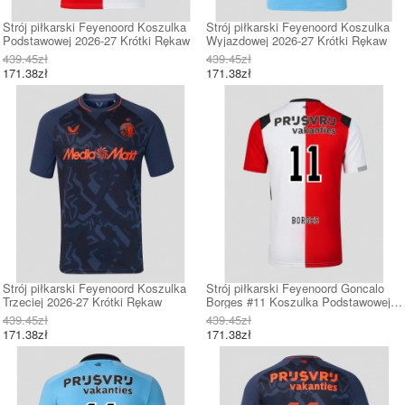
Strój piłkarski Feyenoord Koszulka
Strój piłkarski Feyenoord Koszulka
Podstawowej 2026-27 Krótki Rękaw
Wyjazdowej 2026-27 Krótki Rękaw
439.45zł
439.45zł
171.38zł
171.38zł
Strój piłkarski Feyenoord Koszulka
Strój piłkarski Feyenoord Goncalo
Trzeciej 2026-27 Krótki Rękaw
Borges #11 Koszulka Podstawowej
2026-27 Krótki Rękaw
439.45zł
439.45zł
171.38zł
171.38zł