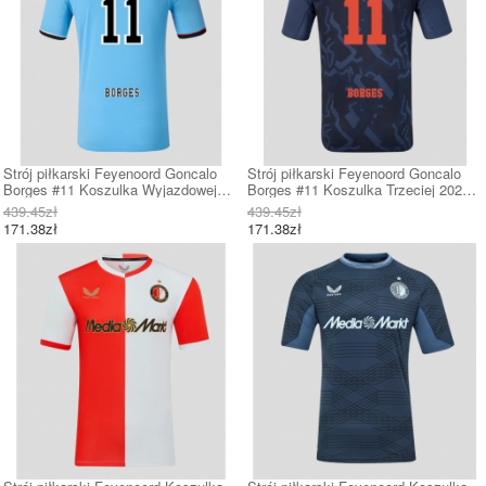
Strój piłkarski Feyenoord Goncalo
Strój piłkarski Feyenoord Goncalo
Borges #11 Koszulka Wyjazdowej
Borges #11 Koszulka Trzeciej 2026-
2026-27 Krótki Rękaw
27 Krótki Rękaw
439.45zł
439.45zł
171.38zł
171.38zł