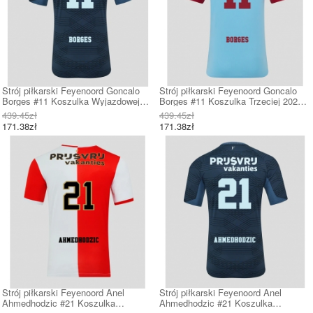
Strój piłkarski Feyenoord Goncalo
Strój piłkarski Feyenoord Goncalo
Borges #11 Koszulka Wyjazdowej
Borges #11 Koszulka Trzeciej 2025-
2025-26 Krótki Rękaw
26 Krótki Rękaw
439.45zł
439.45zł
171.38zł
171.38zł
Strój piłkarski Feyenoord Anel
Strój piłkarski Feyenoord Anel
Ahmedhodzic #21 Koszulka
Ahmedhodzic #21 Koszulka