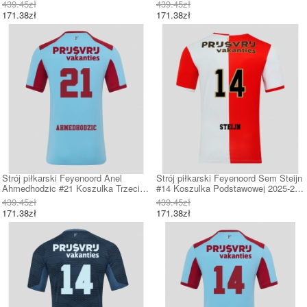
Podstawowej 2025-26 Krótki Rękaw
Wyjazdowej 2025-26 Krótki Rękaw
439.45zł
439.45zł
171.38zł
171.38zł
Strój piłkarski Feyenoord Anel
Strój piłkarski Feyenoord Sem Steijn
Ahmedhodzic #21 Koszulka Trzeciej
#14 Koszulka Podstawowej 2025-26
2025-26 Krótki Rękaw
Krótki Rękaw
439.45zł
439.45zł
171.38zł
171.38zł