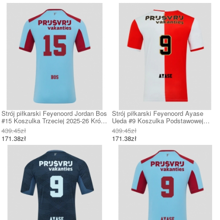
Strój piłkarski Feyenoord Jordan Bos
Strój piłkarski Feyenoord Ayase
#15 Koszulka Trzeciej 2025-26 Krótki
Ueda #9 Koszulka Podstawowej
Rękaw
2025-26 Krótki Rękaw
439.45zł
439.45zł
171.38zł
171.38zł