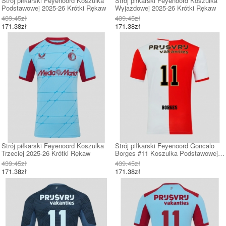
Strój piłkarski Feyenoord Koszulka
Strój piłkarski Feyenoord Koszulka
Podstawowej 2025-26 Krótki Rękaw
Wyjazdowej 2025-26 Krótki Rękaw
439.45zł
439.45zł
171.38zł
171.38zł
Strój piłkarski Feyenoord Koszulka
Strój piłkarski Feyenoord Goncalo
Trzeciej 2025-26 Krótki Rękaw
Borges #11 Koszulka Podstawowej
2025-26 Krótki Rękaw
439.45zł
439.45zł
171.38zł
171.38zł