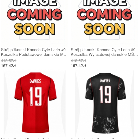
Strój piłkarski Kanada Cyle Larin #9
Strój piłkarski Kanada Cyle Larin #9
Koszulka Podstawowej damskie MŚ
Koszulka Wyjazdowej damskie MŚ
2026 Krótki Rękaw
2026 Krótki Rękaw
418.57zł
418.57zł
167.42zł
167.42zł