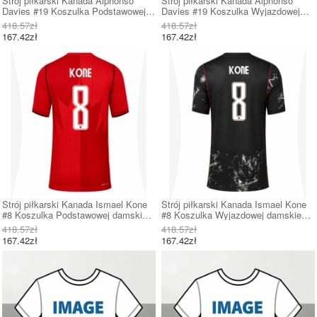
Strój piłkarski Kanada Alphonso
Strój piłkarski Kanada Alphonso
Davies #19 Koszulka Podstawowej
Davies #19 Koszulka Wyjazdowej
damskie MŚ 2026 Krótki Rękaw
damskie MŚ 2026 Krótki Rękaw
418.57zł
418.57zł
167.42zł
167.42zł
Strój piłkarski Kanada Ismael Kone
Strój piłkarski Kanada Ismael Kone
#8 Koszulka Podstawowej damskie
#8 Koszulka Wyjazdowej damskie
MŚ 2026 Krótki Rękaw
MŚ 2026 Krótki Rękaw
418.57zł
418.57zł
167.42zł
167.42zł