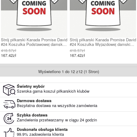
Strój piłkarski Kanada Promise David
Strój piłkarski Kanada Promise David
#24 Koszulka Podstawowej damskie
#24 Koszulka Wyjazdowej damskie
MŚ 2026 Krótki Rękaw
MŚ 2026 Krótki Rękaw
418.57zł
418.57zł
167.42zł
167.42zł
Wyświetlono 1 do 12 z12 (1 Stron)
Świetny wybór
Szeroka gama koszul piłkarskich klubów
Darmowa dostawa
Bezpłatna dostawa na wszystkie zamówienia
Szybka dostawa
Zamówienia przetwarzamy w ciągu 24 godzin
Doskonała obsługa klienta
99.9% zadowolenia klienta