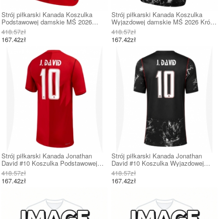
Strój piłkarski Kanada Koszulka
Strój piłkarski Kanada Koszulka
Podstawowej damskie MŚ 2026
Wyjazdowej damskie MŚ 2026 Krótki
Krótki Rękaw
Rękaw
418.57zł
418.57zł
167.42zł
167.42zł
Strój piłkarski Kanada Jonathan
Strój piłkarski Kanada Jonathan
David #10 Koszulka Podstawowej
David #10 Koszulka Wyjazdowej
damskie MŚ 2026 Krótki Rękaw
damskie MŚ 2026 Krótki Rękaw
418.57zł
418.57zł
167.42zł
167.42zł