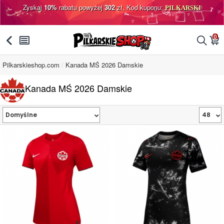
Zyskaj
10%
rabatu powyżej
302
zł, Kod kuponu:
PILKARSKI
0
󰅯
󰂩
󰂨
󰃦
Pilkarskieshop.com
Kanada MŚ 2026 Damskie
Kanada MŚ 2026 Damskie