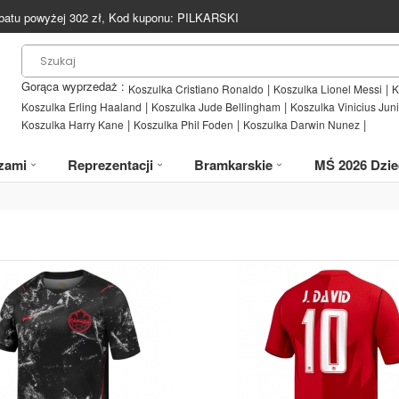
batu powyżej
302
zł, Kod kuponu:
PILKARSKI
Gorąca wyprzedaż :
|
|
Koszulka Cristiano Ronaldo
Koszulka Lionel Messi
K
|
|
Koszulka Erling Haaland
Koszulka Jude Bellingham
Koszulka Vinicius Juni
|
|
|
Koszulka Harry Kane
Koszulka Phil Foden
Koszulka Darwin Nunez
zami
Reprezentacji
Bramkarskie
MŚ 2026 Dzie