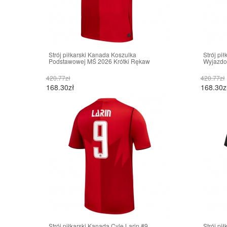
Strój piłkarski Kanada Koszulka
Strój pi
Podstawowej MŚ 2026 Krótki Rękaw
Wyjazdo
420.77zł
420.77zł
168.30zł
168.30z
Strój piłkarski Kanada Cyle Larin #9
Strój pi