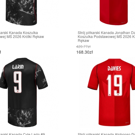
łkarski Kanada Koszulka
Strój piłkarski Kanada Jonathan D
wej MŚ 2026 Krótki Rękaw
Koszulka Podstawowej MŚ 2026 Kr
Rękaw
420.77zł
ł
168.30zł
łkarski Kanada Cyle Larin #9
Strój piłkarski Kanada Alphonso D