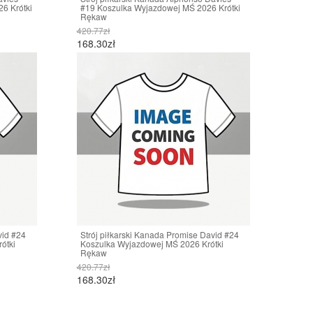
6 Krótki
#19 Koszulka Wyjazdowej MŚ 2026 Krótki
Rękaw
420.77zł
168.30zł
vid #24
Strój piłkarski Kanada Promise David #24
ótki
Koszulka Wyjazdowej MŚ 2026 Krótki
Rękaw
420.77zł
168.30zł