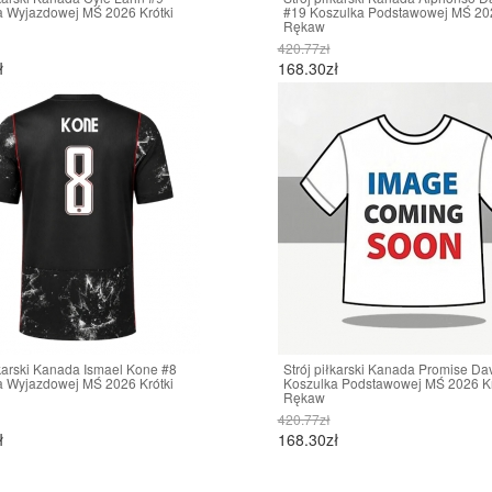
a Wyjazdowej MŚ 2026 Krótki
#19 Koszulka Podstawowej MŚ 202
Rękaw
420.77zł
ł
168.30zł
łkarski Kanada Ismael Kone #8
Strój piłkarski Kanada Promise Da
a Wyjazdowej MŚ 2026 Krótki
Koszulka Podstawowej MŚ 2026 Kr
Rękaw
420.77zł
ł
168.30zł