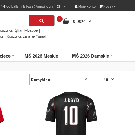
zł
footballshirtsbase@gmail.com
Moje konto
Koszyk
0
0.00zł
|
oszulka Kylian Mbappe
|
|
or
Koszulka Lamine Yamal
cięce
MŚ 2026 Męskie
MŚ 2026 Damskie