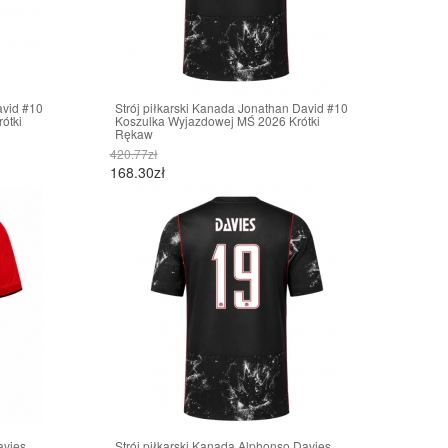
avid #10
Strój piłkarski Kanada Jonathan David #10
ótki
Koszulka Wyjazdowej MŚ 2026 Krótki
Rękaw
420.77zł
168.30zł
avies
Strój piłkarski Kanada Alphonso Davies