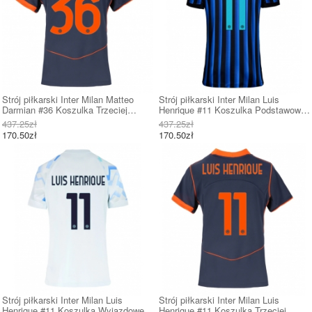
Strój piłkarski Inter Milan Matteo
Strój piłkarski Inter Milan Luis
Darmian #36 Koszulka Trzeciej
Henrique #11 Koszulka Podstawowej
damskie 2025-26 Krótki Rękaw
damskie 2025-26 Krótki Rękaw
437.25zł
437.25zł
170.50zł
170.50zł
Strój piłkarski Inter Milan Luis
Strój piłkarski Inter Milan Luis
Henrique #11 Koszulka Wyjazdowej
Henrique #11 Koszulka Trzeciej