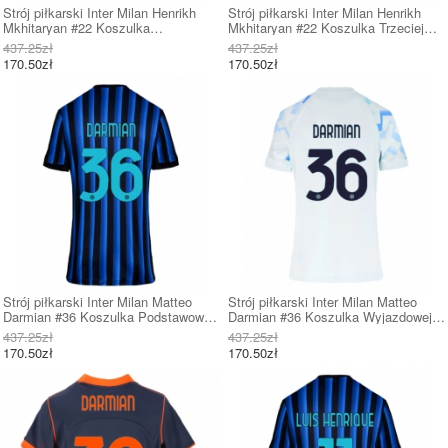
Strój piłkarski Inter Milan Henrikh
Strój piłkarski Inter Milan Henrikh
Mkhitaryan #22 Koszulka
Mkhitaryan #22 Koszulka Trzeciej
Wyjazdowej damskie 2025-26 Krótki
damskie 2025-26 Krótki Rękaw
437.25zł
437.25zł
Rękaw
170.50zł
170.50zł
Strój piłkarski Inter Milan Matteo
Strój piłkarski Inter Milan Matteo
Darmian #36 Koszulka Podstawowej
Darmian #36 Koszulka Wyjazdowej
damskie 2025-26 Krótki Rękaw
damskie 2025-26 Krótki Rękaw
437.25zł
437.25zł
170.50zł
170.50zł