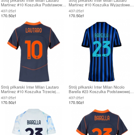
Strój piłkarski Inter Milan Lautaro
Strój piłkarski Inter Milan Lautaro
Martinez #10 Koszulka Podstawowej
Martinez #10 Koszulka Wyjazdowej
damskie 2025-26 Krótki Rękaw
damskie 2025-26 Krótki Rękaw
437.25zł
437.25zł
170.50zł
170.50zł
Strój piłkarski Inter Milan Lautaro
Strój piłkarski Inter Milan Nicolo
Martinez #10 Koszulka Trzeciej
Barella #23 Koszulka Podstawowej
damskie 2025-26 Krótki Rękaw
damskie 2025-26 Krótki Rękaw
437.25zł
437.25zł
170.50zł
170.50zł