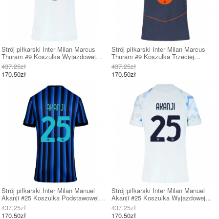
Strój piłkarski Inter Milan Marcus
Strój piłkarski Inter Milan Marcus
Thuram #9 Koszulka Wyjazdowej
Thuram #9 Koszulka Trzeciej
damskie 2025-26 Krótki Rękaw
damskie 2025-26 Krótki Rękaw
437.25zł
437.25zł
170.50zł
170.50zł
Strój piłkarski Inter Milan Manuel
Strój piłkarski Inter Milan Manuel
Akanji #25 Koszulka Podstawowej
Akanji #25 Koszulka Wyjazdowej
damskie 2025-26 Krótki Rękaw
damskie 2025-26 Krótki Rękaw
437.25zł
437.25zł
170.50zł
170.50zł