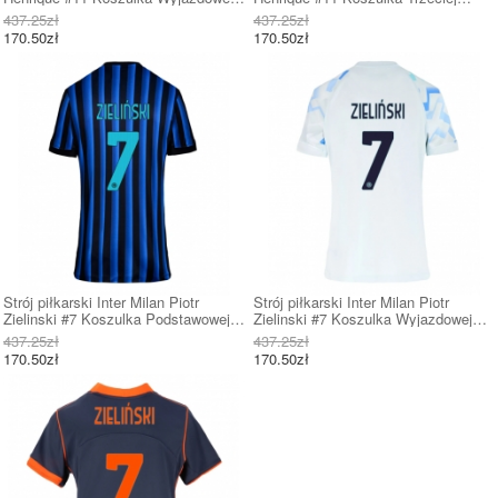
damskie 2025-26 Krótki Rękaw
damskie 2025-26 Krótki Rękaw
437.25zł
437.25zł
170.50zł
170.50zł
Strój piłkarski Inter Milan Piotr
Strój piłkarski Inter Milan Piotr
Zielinski #7 Koszulka Podstawowej
Zielinski #7 Koszulka Wyjazdowej
damskie 2025-26 Krótki Rękaw
damskie 2025-26 Krótki Rękaw
437.25zł
437.25zł
170.50zł
170.50zł