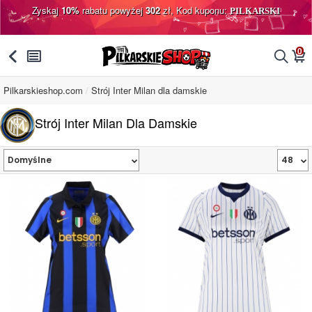
Zyskaj
10%
rabatu powyżej
302
zł, Kod kuponu:
PILKARSKI
0
󰅯
󰂩
󰂨
󰃦
Pilkarskieshop.com
Strój Inter Milan dla damskie
Strój Inter Milan Dla Damskie