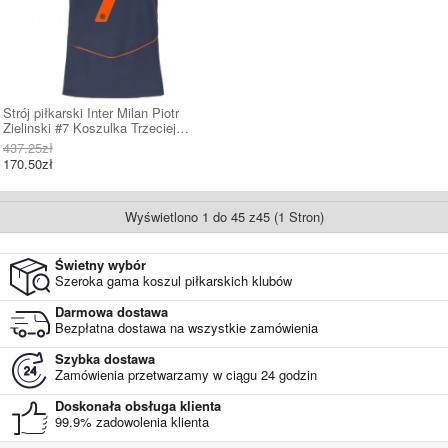
Strój piłkarski Inter Milan Piotr
Zielinski #7 Koszulka Trzeciej
damskie 2025-26 Krótki Rękaw
437.25zł
170.50zł
Wyświetlono 1 do 45 z45 (1 Stron)
Świetny wybór
Szeroka gama koszul piłkarskich klubów
Darmowa dostawa
Bezpłatna dostawa na wszystkie zamówienia
Szybka dostawa
Zamówienia przetwarzamy w ciągu 24 godzin
Doskonała obsługa klienta
99.9% zadowolenia klienta