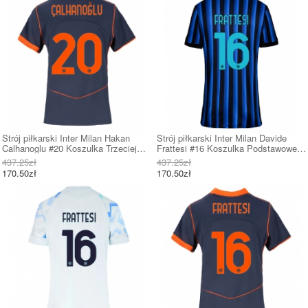
Strój piłkarski Inter Milan Hakan
Strój piłkarski Inter Milan Davide
Calhanoglu #20 Koszulka Trzeciej
Frattesi #16 Koszulka Podstawowej
damskie 2025-26 Krótki Rękaw
damskie 2025-26 Krótki Rękaw
437.25zł
437.25zł
170.50zł
170.50zł