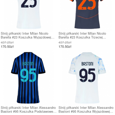
Strój piłkarski Inter Milan Nicolo
Strój piłkarski Inter Milan Nicolo
Barella #23 Koszulka Wyjazdowej
Barella #23 Koszulka Trzeciej
damskie 2025-26 Krótki Rękaw
damskie 2025-26 Krótki Rękaw
437.25zł
437.25zł
170.50zł
170.50zł
Strój piłkarski Inter Milan Alessandro
Strój piłkarski Inter Milan Alessandro
Bastoni #95 Koszulka Podstawowej
Bastoni #95 Koszulka Wyjazdowej