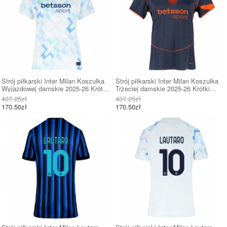
Strój piłkarski Inter Milan Koszulka
Strój piłkarski Inter Milan Koszulka
Wyjazdowej damskie 2025-26 Krótki
Trzeciej damskie 2025-26 Krótki
Rękaw
Rękaw
437.25zł
437.25zł
170.50zł
170.50zł