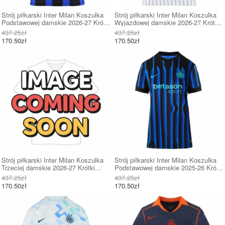
Strój piłkarski Inter Milan Koszulka
Strój piłkarski Inter Milan Koszulka
Podstawowej damskie 2026-27 Krótki
Wyjazdowej damskie 2026-27 Krótki
Rękaw
Rękaw
437.25zł
437.25zł
170.50zł
170.50zł
Strój piłkarski Inter Milan Koszulka
Strój piłkarski Inter Milan Koszulka
Trzeciej damskie 2026-27 Krótki
Podstawowej damskie 2025-26 Krótki
Rękaw
Rękaw
437.25zł
437.25zł
170.50zł
170.50zł