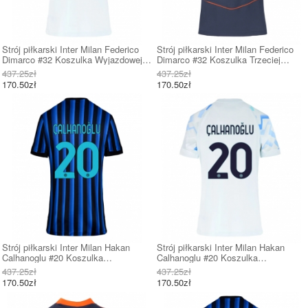
Strój piłkarski Inter Milan Federico
Strój piłkarski Inter Milan Federico
Dimarco #32 Koszulka Wyjazdowej
Dimarco #32 Koszulka Trzeciej
damskie 2025-26 Krótki Rękaw
damskie 2025-26 Krótki Rękaw
437.25zł
437.25zł
170.50zł
170.50zł
Strój piłkarski Inter Milan Hakan
Strój piłkarski Inter Milan Hakan
Calhanoglu #20 Koszulka
Calhanoglu #20 Koszulka
Podstawowej damskie 2025-26 Krótki
Wyjazdowej damskie 2025-26 Krótki
437.25zł
437.25zł
Rękaw
Rękaw
170.50zł
170.50zł