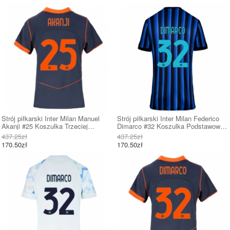
Strój piłkarski Inter Milan Manuel
Strój piłkarski Inter Milan Federico
Akanji #25 Koszulka Trzeciej
Dimarco #32 Koszulka Podstawowej
damskie 2025-26 Krótki Rękaw
damskie 2025-26 Krótki Rękaw
437.25zł
437.25zł
170.50zł
170.50zł