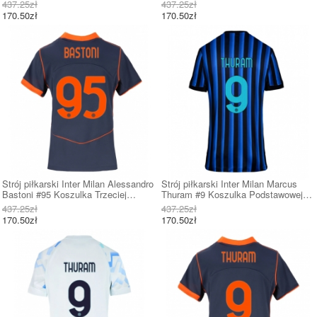
damskie 2025-26 Krótki Rękaw
damskie 2025-26 Krótki Rękaw
437.25zł
437.25zł
170.50zł
170.50zł
Strój piłkarski Inter Milan Alessandro
Strój piłkarski Inter Milan Marcus
Bastoni #95 Koszulka Trzeciej
Thuram #9 Koszulka Podstawowej
damskie 2025-26 Krótki Rękaw
damskie 2025-26 Krótki Rękaw
437.25zł
437.25zł
170.50zł
170.50zł