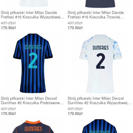
Strój piłkarski Inter Milan Davide
Strój piłkarski Inter Milan Davide
Frattesi #16 Koszulka Wyjazdowej
Frattesi #16 Koszulka Trzeciej
damskie 2025-26 Krótki Rękaw
damskie 2025-26 Krótki Rękaw
437.25zł
437.25zł
170.50zł
170.50zł
Strój piłkarski Inter Milan Denzel
Strój piłkarski Inter Milan Denzel
Dumfries #2 Koszulka Podstawowej
Dumfries #2 Koszulka Wyjazdowej
damskie 2025-26 Krótki Rękaw
damskie 2025-26 Krótki Rękaw
437.25zł
437.25zł
170.50zł
170.50zł