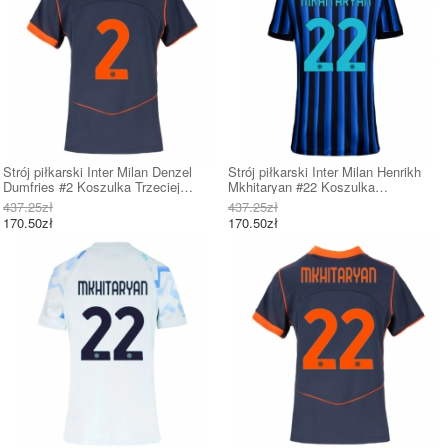
Strój piłkarski Inter Milan Denzel
Strój piłkarski Inter Milan Henrikh
Dumfries #2 Koszulka Trzeciej
Mkhitaryan #22 Koszulka
damskie 2025-26 Krótki Rękaw
Podstawowej damskie 2025-26 Krótki
437.25zł
437.25zł
Rękaw
170.50zł
170.50zł