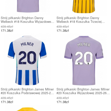
Strój piłkarski Brighton Danny
Strój piłkarski Brighton Danny
Welbeck #18 Koszulka Wyjazdowej
Welbeck #18 Koszulka Trzeciej
2025-26 Krótki Rękaw
2025-26 Krótki Rękaw
439.45zł
439.45zł
171.38zł
171.38zł
Strój piłkarski Brighton James Milner
Strój piłkarski Brighton James Milner
#20 Koszulka Podstawowej 2025-26
#20 Koszulka Wyjazdowej 2025-26
Krótki Rękaw
Krótki Rękaw
439.45zł
439.45zł
171.38zł
171.38zł