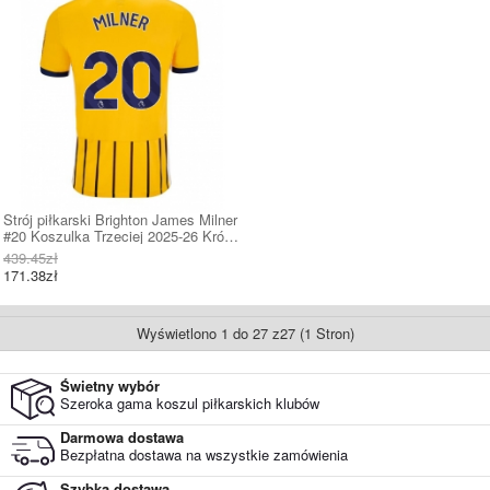
Strój piłkarski Brighton James Milner
#20 Koszulka Trzeciej 2025-26 Krótki
Rękaw
439.45zł
171.38zł
Wyświetlono 1 do 27 z27 (1 Stron)
Świetny wybór
Szeroka gama koszul piłkarskich klubów
Darmowa dostawa
Bezpłatna dostawa na wszystkie zamówienia
Szybka dostawa