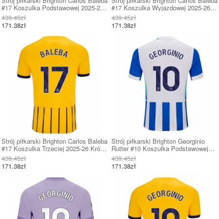
Strój piłkarski Brighton Carlos Baleba
Strój piłkarski Brighton Carlos Baleba
#17 Koszulka Podstawowej 2025-26
#17 Koszulka Wyjazdowej 2025-26
Krótki Rękaw
Krótki Rękaw
439.45zł
439.45zł
171.38zł
171.38zł
Strój piłkarski Brighton Carlos Baleba
Strój piłkarski Brighton Georginio
#17 Koszulka Trzeciej 2025-26 Krótki
Rutter #10 Koszulka Podstawowej
Rękaw
2025-26 Krótki Rękaw
439.45zł
439.45zł
171.38zł
171.38zł