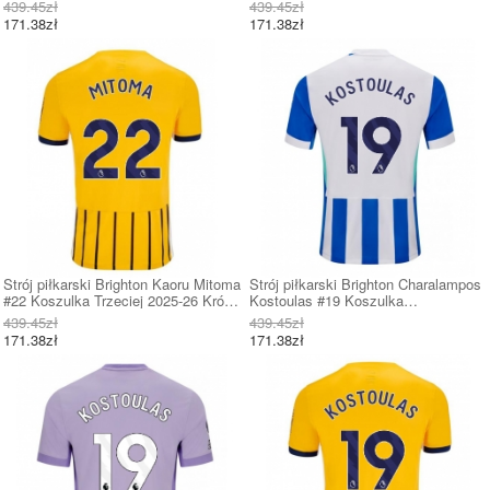
Krótki Rękaw
Krótki Rękaw
439.45zł
439.45zł
171.38zł
171.38zł
Strój piłkarski Brighton Kaoru Mitoma
Strój piłkarski Brighton Charalampos
#22 Koszulka Trzeciej 2025-26 Krótki
Kostoulas #19 Koszulka
Rękaw
Podstawowej 2025-26 Krótki Rękaw
439.45zł
439.45zł
171.38zł
171.38zł