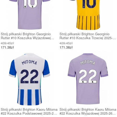
Strój piłkarski Brighton Georginio
Strój piłkarski Brighton Georginio
Rutter #10 Koszulka Wyjazdowej
Rutter #10 Koszulka Trzeciej 2025-26
2025-26 Krótki Rękaw
Krótki Rękaw
439.45zł
439.45zł
171.38zł
171.38zł
Strój piłkarski Brighton Kaoru Mitoma
Strój piłkarski Brighton Kaoru Mitoma
#22 Koszulka Podstawowej 2025-26
#22 Koszulka Wyjazdowej 2025-26