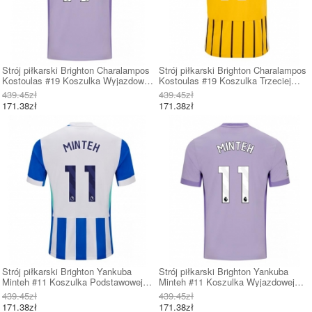
Strój piłkarski Brighton Charalampos
Strój piłkarski Brighton Charalampos
Kostoulas #19 Koszulka Wyjazdowej
Kostoulas #19 Koszulka Trzeciej
2025-26 Krótki Rękaw
2025-26 Krótki Rękaw
439.45zł
439.45zł
171.38zł
171.38zł
Strój piłkarski Brighton Yankuba
Strój piłkarski Brighton Yankuba
Minteh #11 Koszulka Podstawowej
Minteh #11 Koszulka Wyjazdowej
2025-26 Krótki Rękaw
2025-26 Krótki Rękaw
439.45zł
439.45zł
171.38zł
171.38zł