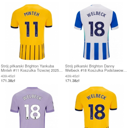
Strój piłkarski Brighton Yankuba
Strój piłkarski Brighton Danny
Minteh #11 Koszulka Trzeciej 2025-
Welbeck #18 Koszulka Podstawowej
26 Krótki Rękaw
2025-26 Krótki Rękaw
439.45zł
439.45zł
171.38zł
171.38zł