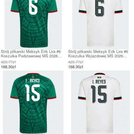
Strój piłkarski Meksyk Erik Lira #6
Strój piłkarski Meksyk Erik Lira #6
Koszulka Podstawowej MŚ 2026
Koszulka Wyjazdowej MŚ 2026
Krótki Rękaw
Krótki Rękaw
420.77zł
420.77zł
168.30zł
168.30zł