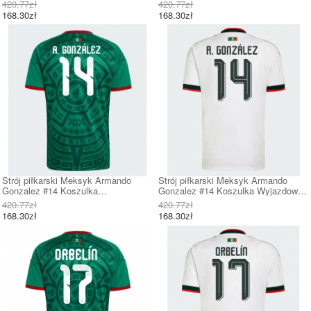
Krótki Rękaw
Krótki Rękaw
420.77zł
420.77zł
168.30zł
168.30zł
Strój piłkarski Meksyk Armando
Strój piłkarski Meksyk Armando
Gonzalez #14 Koszulka
Gonzalez #14 Koszulka Wyjazdowej
Podstawowej MŚ 2026 Krótki Rękaw
MŚ 2026 Krótki Rękaw
420.77zł
420.77zł
168.30zł
168.30zł