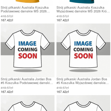
Strój piłkarski Australia Koszulka
Strój piłkarski Australia Koszulka
Podstawowej damskie MŚ 2026
Wyjazdowej damskie MŚ 2026 Krótki
Krótki Rękaw
Rękaw
418.57zł
418.57zł
167.42zł
167.42zł
Strój piłkarski Australia Jordan Bos
Strój piłkarski Australia Jordan Bos
#5 Koszulka Podstawowej damskie
#5 Koszulka Wyjazdowej damskie
MŚ 2026 Krótki Rękaw
MŚ 2026 Krótki Rękaw
418.57zł
418.57zł
167.42zł
167.42zł