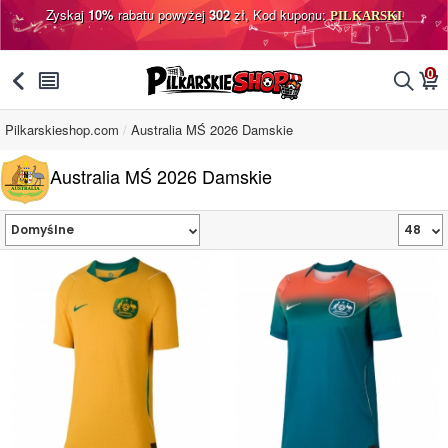
Zyskaj
10%
rabatu powyżej
302
zł, Kod kuponu:
PILKARSKI
0
󰅯
󰂩
󰂨
󰃦
Pilkarskieshop.com
Australia MŚ 2026 Damskie
Australia MŚ 2026 Damskie