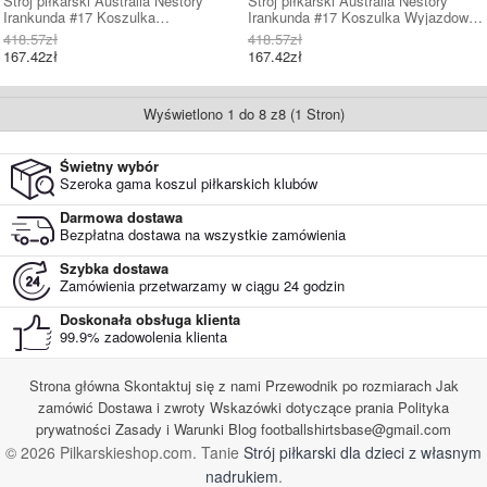
Strój piłkarski Australia Nestory
Strój piłkarski Australia Nestory
Irankunda #17 Koszulka
Irankunda #17 Koszulka Wyjazdowej
Podstawowej damskie MŚ 2026
damskie MŚ 2026 Krótki Rękaw
418.57zł
418.57zł
Krótki Rękaw
167.42zł
167.42zł
Wyświetlono 1 do 8 z8 (1 Stron)
Świetny wybór
Szeroka gama koszul piłkarskich klubów
Darmowa dostawa
Bezpłatna dostawa na wszystkie zamówienia
Szybka dostawa
Zamówienia przetwarzamy w ciągu 24 godzin
Doskonała obsługa klienta
99.9% zadowolenia klienta
Strona główna
Skontaktuj się z nami
Przewodnik po rozmiarach
Jak
zamówić
Dostawa i zwroty
Wskazówki dotyczące prania
Polityka
prywatności
Zasady i Warunki
Blog
footballshirtsbase@gmail.com
© 2026 Pilkarskieshop.com. Tanie
Strój piłkarski dla dzieci z własnym
nadrukiem
.