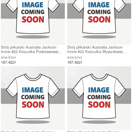
Strój piłkarski Australia Jackson
Strój piłkarski Australia Jackson
Irvine #22 Koszulka Podstawowej
Irvine #22 Koszulka Wyjazdowej
damskie MŚ 2026 Krótki Rękaw
damskie MŚ 2026 Krótki Rękaw
418.57zł
418.57zł
167.42zł
167.42zł