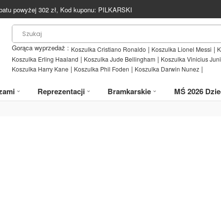
batu powyżej
302
zł, Kod kuponu:
PILKARSKI
Gorąca wyprzedaż :
|
|
Koszulka Cristiano Ronaldo
Koszulka Lionel Messi
K
|
|
Koszulka Erling Haaland
Koszulka Jude Bellingham
Koszulka Vinicius Juni
|
|
|
Koszulka Harry Kane
Koszulka Phil Foden
Koszulka Darwin Nunez
zami
Reprezentacji
Bramkarskie
MŚ 2026 Dzie