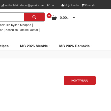
zł
footballshirtsbase@gmail.com
Moje konto
Koszyk
0
0.00zł
|
oszulka Kylian Mbappe
|
|
or
Koszulka Lamine Yamal
cięce
MŚ 2026 Męskie
MŚ 2026 Damskie
KONTYNUUJ