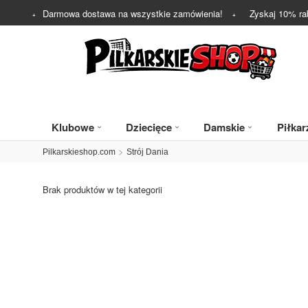
Darmowa dostawa na wszystkie zamówienia!
Zyskaj
10%
ra
Klubowe
Dziecięce
Damskie
Piłkar
Pilkarskieshop.com
Strój Dania
Brak produktów w tej kategorii