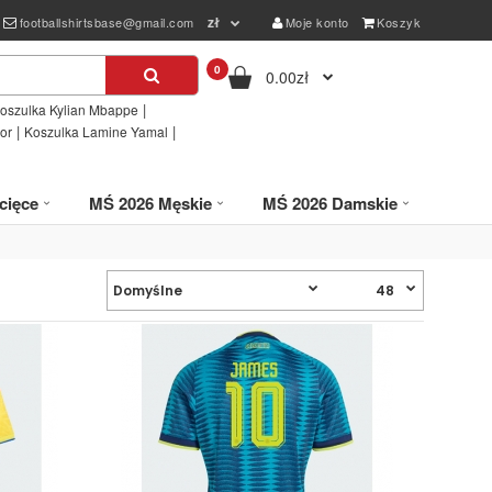
zł
footballshirtsbase@gmail.com
Moje konto
Koszyk
0
0.00zł
|
oszulka Kylian Mbappe
|
|
or
Koszulka Lamine Yamal
cięce
MŚ 2026 Męskie
MŚ 2026 Damskie