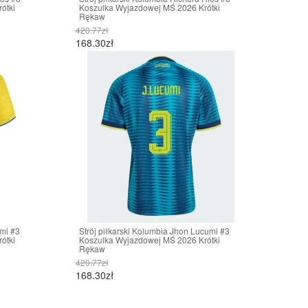
ótki
Koszulka Wyjazdowej MŚ 2026 Krótki
Rękaw
420.77zł
168.30zł
umi #3
Strój piłkarski Kolumbia Jhon Lucumi #3
ótki
Koszulka Wyjazdowej MŚ 2026 Krótki
Rękaw
420.77zł
168.30zł