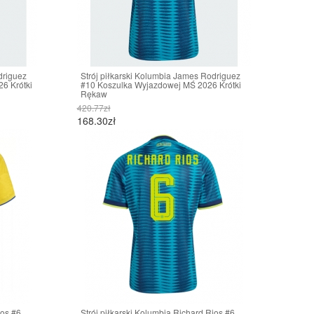
driguez
Strój piłkarski Kolumbia James Rodriguez
6 Krótki
#10 Koszulka Wyjazdowej MŚ 2026 Krótki
Rękaw
420.77zł
168.30zł
ios #6
Strój piłkarski Kolumbia Richard Rios #6