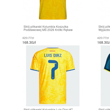
Strój piłkarski Kolumbia Koszulka
Strój pi
Podstawowej MŚ 2026 Krótki Rękaw
Wyjazdo
420.77zł
420.77zł
168.30zł
168.30z
Strój piłkarski Kolumbia Luis Diaz #7
Strój pi