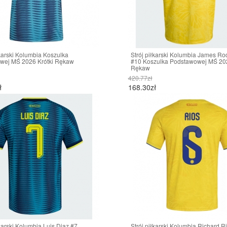
łkarski Kolumbia Koszulka
Strój piłkarski Kolumbia James Ro
wej MŚ 2026 Krótki Rękaw
#10 Koszulka Podstawowej MŚ 202
Rękaw
420.77zł
ł
168.30zł
łkarski Kolumbia Luis Diaz #7
Strój piłkarski Kolumbia Richard R