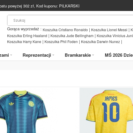
batu powyżej
302
zł, Kod kuponu:
PILKARSKI
Gorąca wyprzedaż :
|
|
Koszulka Cristiano Ronaldo
Koszulka Lionel Messi
K
|
|
Koszulka Erling Haaland
Koszulka Jude Bellingham
Koszulka Vinicius Juni
|
|
|
Koszulka Harry Kane
Koszulka Phil Foden
Koszulka Darwin Nunez
zami
Reprezentacji
Bramkarskie
MŚ 2026 Dzie