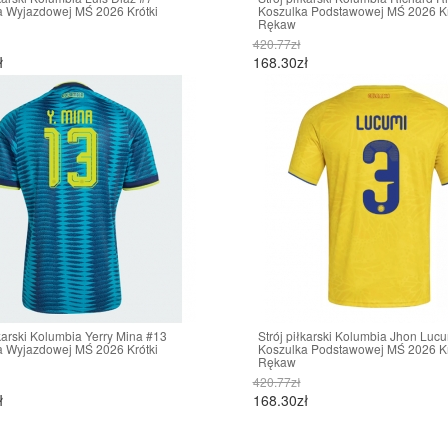
a Wyjazdowej MŚ 2026 Krótki
Koszulka Podstawowej MŚ 2026 Kr
Rękaw
420.77zł
ł
168.30zł
łkarski Kolumbia Yerry Mina #13
Strój piłkarski Kolumbia Jhon Luc
a Wyjazdowej MŚ 2026 Krótki
Koszulka Podstawowej MŚ 2026 Kr
Rękaw
420.77zł
ł
168.30zł