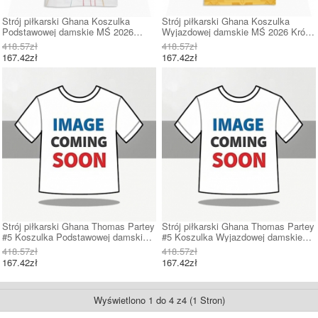
Strój piłkarski Ghana Koszulka
Strój piłkarski Ghana Koszulka
Podstawowej damskie MŚ 2026
Wyjazdowej damskie MŚ 2026 Krótki
Krótki Rękaw
Rękaw
418.57zł
418.57zł
167.42zł
167.42zł
Strój piłkarski Ghana Thomas Partey
Strój piłkarski Ghana Thomas Partey
#5 Koszulka Podstawowej damskie
#5 Koszulka Wyjazdowej damskie
MŚ 2026 Krótki Rękaw
MŚ 2026 Krótki Rękaw
418.57zł
418.57zł
167.42zł
167.42zł
Wyświetlono 1 do 4 z4 (1 Stron)