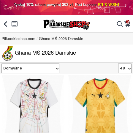
Zyskaj
10%
rabatu powyżej
302
zł, Kod kuponu:
PILKARSKI
0
󰅯
󰂩
󰂨
󰃦
Pilkarskieshop.com
Ghana MŚ 2026 Damskie
Ghana MŚ 2026 Damskie