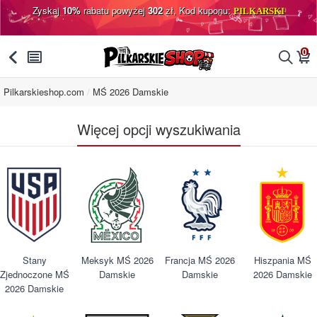
Zyskaj
10%
rabatu powyżej
302
zł, Kod kuponu:
PILKARSKI
0
󰅯
󰂩
󰂨
󰃦
Pilkarskieshop.com
MŚ 2026 Damskie
Więcej opcji wyszukiwania
Stany
Meksyk MŚ 2026
Francja MŚ 2026
Hiszpania MŚ
Zjednoczone MŚ
Damskie
Damskie
2026 Damskie
2026 Damskie