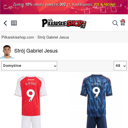
Zyskaj
10%
rabatu powyżej
302
zł, Kod kuponu:
PILKARSKI
0
󰅯
󰂩
󰂨
󰃦
Pilkarskieshop.com
Strój Gabriel Jesus
Strój Gabriel Jesus