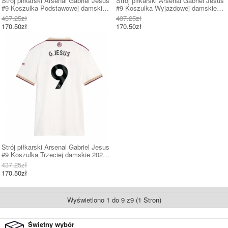
Strój piłkarski Arsenal Gabriel Jesus
Strój piłkarski Arsenal Gabriel Jesus
#9 Koszulka Podstawowej damskie
#9 Koszulka Wyjazdowej damskie
2025-26 Krótki Rękaw
2025-26 Krótki Rękaw
437.25zł
437.25zł
170.50zł
170.50zł
Strój piłkarski Arsenal Gabriel Jesus
#9 Koszulka Trzeciej damskie 2025-
26 Krótki Rękaw
437.25zł
170.50zł
Wyświetlono 1 do 9 z9 (1 Stron)
Świetny wybór