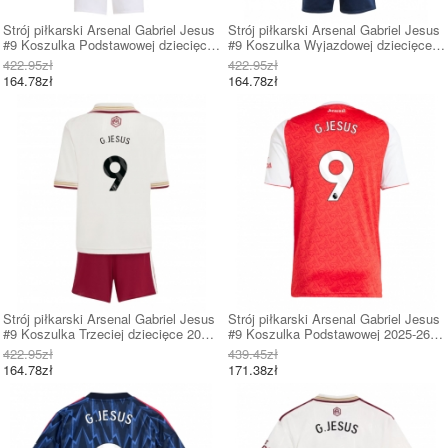
Strój piłkarski Arsenal Gabriel Jesus
Strój piłkarski Arsenal Gabriel Jesus
#9 Koszulka Podstawowej dziecięce
#9 Koszulka Wyjazdowej dziecięce
2025-26 Krótki Rękaw (+ Krótkie
2025-26 Krótki Rękaw (+ Krótkie
422.95zł
422.95zł
spodenki)
spodenki)
164.78zł
164.78zł
Strój piłkarski Arsenal Gabriel Jesus
Strój piłkarski Arsenal Gabriel Jesus
#9 Koszulka Trzeciej dziecięce 2025-
#9 Koszulka Podstawowej 2025-26
26 Krótki Rękaw (+ Krótkie spodenki)
Krótki Rękaw
422.95zł
439.45zł
164.78zł
171.38zł