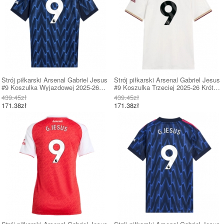
Strój piłkarski Arsenal Gabriel Jesus
Strój piłkarski Arsenal Gabriel Jesus
#9 Koszulka Wyjazdowej 2025-26
#9 Koszulka Trzeciej 2025-26 Krótki
Krótki Rękaw
Rękaw
439.45zł
439.45zł
171.38zł
171.38zł