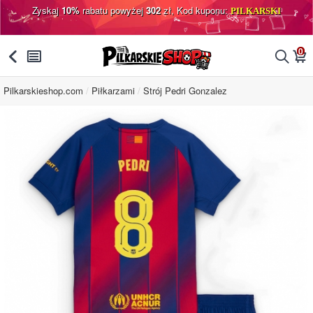
Zyskaj
10%
rabatu powyżej
302
zł, Kod kuponu:
PILKARSKI
0
󰅯
󰂩
󰂨
󰃦
Pilkarskieshop.com
Piłkarzami
Strój Pedri Gonzalez