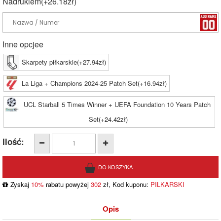
Nadrukiem(+26.18zł)
Inne opcjee
Skarpety piłkarskie(+27.94zł)
La Liga + Champions 2024-25 Patch Set(+16.94zł)
UCL Starball 5 Times Winner + UEFA Foundation 10 Years Patch
Set(+24.42zł)
Ilość:
Zyskaj
10%
rabatu powyżej
302
zł, Kod kuponu:
PILKARSKI
Opis