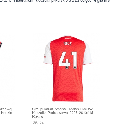
z własnym nadrukiem
,
Koszulki piłkarskie dla Dziecięce Anglia MŚ
jazdowej
Strój piłkarski Arsenal Declan Rice #41
 Krótkie
Koszulka Podstawowej 2025-26 Krótki
Rękaw
439.45zł
171.38zł