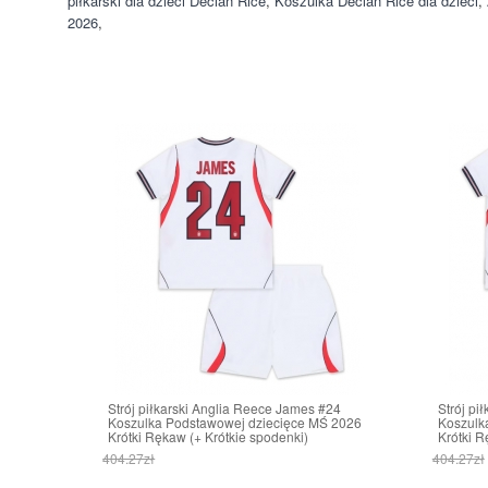
piłkarski dla dzieci Declan Rice
,
Koszulka Declan Rice dla dzieci
,
2026
,
Strój piłkarski Anglia Reece James #24
Strój pi
Koszulka Podstawowej dziecięce MŚ 2026
Koszulk
Krótki Rękaw (+ Krótkie spodenki)
Krótki R
404.27zł
404.27zł
161.70zł
161.70z