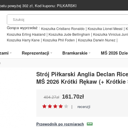
batu powyżej
302
zł, Kod kuponu:
PILKARSKI
Gorąca wyprzedaż :
|
|
Koszulka Cristiano Ronaldo
Koszulka Lionel Messi
K
|
|
Koszulka Erling Haaland
Koszulka Jude Bellingham
Koszulka Vinicius Juni
|
|
|
Koszulka Harry Kane
Koszulka Phil Foden
Koszulka Darwin Nunez
zami
Reprezentacji
Bramkarskie
MŚ 2026 Dzie
e
Strój Piłkarski Anglia Declan Ri
MŚ 2026 Krótki Rękaw (+ Krótkie
161.70zł
404.27zł
|
recenzji
Przewodnik po rozmiarach