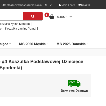
zł
footballshirtsbase@gmail.com
Moje konto
Koszyk
0
0.00zł
|
oszulka Kylian Mbappe
|
|
or
Koszulka Lamine Yamal
cięce
MŚ 2026 Męskie
MŚ 2026 Damskie
ce #4 Koszulka Podstawowej Dziecięce
 Spodenki)
Darmowa Dostawa