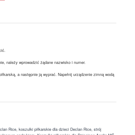
cić.
nie, należy wprowadzić żądane nazwisko i numer.
 piłkarską, a następnie ją wyprać. Napełnij urządzenie zimną wodą
eclan Rice
,
koszulki piłkarskie dla dzieci Declan Rice
,
strój