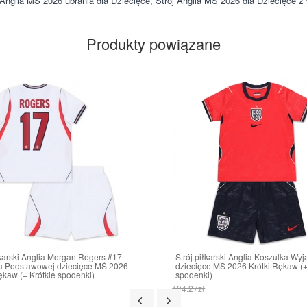
Anglia MŚ 2026 ubrania dla Dziecięce
,
Strój Anglia MŚ 2026 dla Dziecięce 
Produkty powiązane
łkarski Anglia Morgan Rogers #17
Strój piłkarski Anglia Koszulka Wy
a Podstawowej dziecięce MŚ 2026
dziecięce MŚ 2026 Krótki Rękaw (+
ękaw (+ Krótkie spodenki)
spodenki)
404.27zł
ł
161.70zł