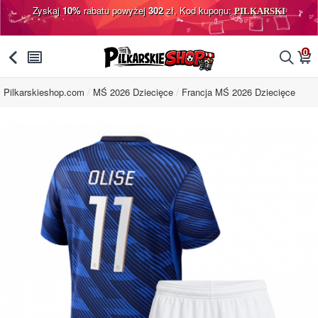
Zyskaj
10%
rabatu powyżej
302
zł, Kod kuponu:
PILKARSKI
0
󰅯
󰂩
󰂨
󰃦
Pilkarskieshop.com
MŚ 2026 Dziecięce
Francja MŚ 2026 Dziecięce