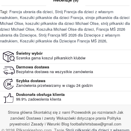
Tagi:
Francja ubrania dla dzieci
,
Strój Francja dla dzieci z własnym
nadrukiem
,
Koszulki piłkarskie dla dzieci Francja
,
stroje piłkarskie dla dzieci
Michael Olise
,
koszulki piłkarskie dla dzieci Michael Olise
,
strój piłkarski dla
dzieci Michael Olise
,
Koszulka Michael Olise dla dzieci
,
Francja MŚ 2026
ubrania dla Dziecięce
,
Strój Francja MŚ 2026 dla Dziecięce z własnym
nadrukiem
,
Koszulki piłkarskie dla Dziecięce Francja MŚ 2026
,
Świetny wybór
Szeroka gama koszul piłkarskich klubów
Darmowa dostawa
Bezpłatna dostawa na wszystkie zamówienia
Szybka dostawa
Zamówienia przetwarzamy w ciągu 24 godzin
Doskonała obsługa klienta
99.9% zadowolenia klienta
Strona główna
Skontaktuj się z nami
Przewodnik po rozmiarach
Jak
zamówić
Dostawa i zwroty
Wskazówki dotyczące prania
Polityka
prywatności
Zasady i Warunki
Blog
footballshirtsbase@gmail.com
© 2026 Pilkarskieshop.com. Tanie
Strój piłkarski dla dzieci z własnym