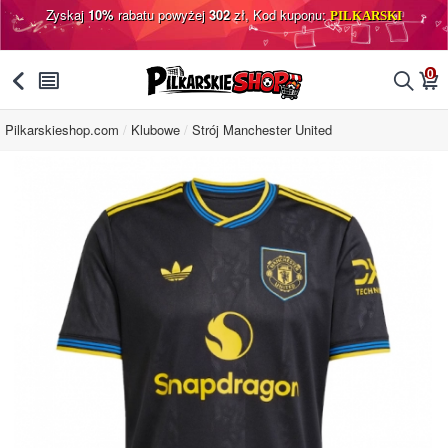
Zyskaj
10%
rabatu powyżej
302
zł, Kod kuponu:
PILKARSKI
0
󰅯
󰂩
󰂨
󰃦
Pilkarskieshop.com
Klubowe
Strój Manchester United