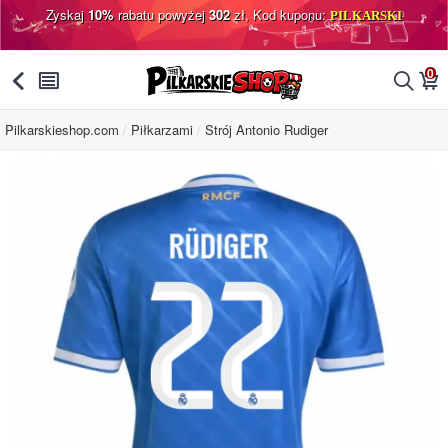
Zyskaj
10%
rabatu powyżej
302
zł, Kod kuponu:
PILKARSKI
0
󰅯
󰂩
󰂨
󰃦
Pilkarskieshop.com
Piłkarzami
Strój Antonio Rudiger