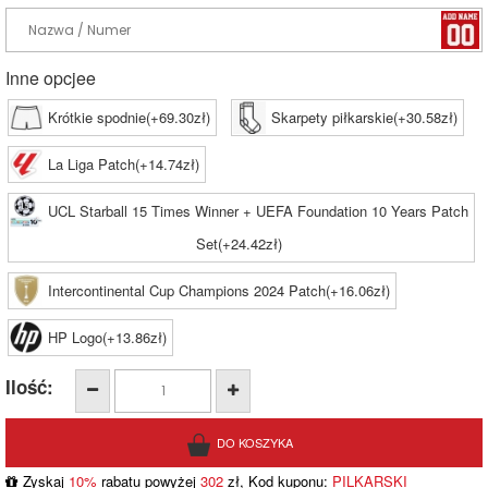
Inne opcjee
Krótkie spodnie(+69.30zł)
Skarpety piłkarskie(+30.58zł)
La Liga Patch(+14.74zł)
UCL Starball 15 Times Winner + UEFA Foundation 10 Years Patch
Set(+24.42zł)
Intercontinental Cup Champions 2024 Patch(+16.06zł)
HP Logo(+13.86zł)
Ilość:
Zyskaj
10%
rabatu powyżej
302
zł, Kod kuponu:
PILKARSKI