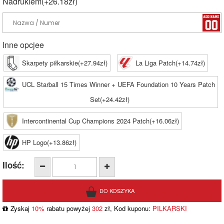
Nadrukiem(+26.18zł)
Inne opcjee
Skarpety piłkarskie(+27.94zł)
La Liga Patch(+14.74zł)
UCL Starball 15 Times Winner + UEFA Foundation 10 Years Patch
Set(+24.42zł)
Intercontinental Cup Champions 2024 Patch(+16.06zł)
HP Logo(+13.86zł)
Ilość:
Zyskaj
10%
rabatu powyżej
302
zł, Kod kuponu:
PILKARSKI