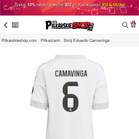
Zyskaj
10%
rabatu powyżej
302
zł, Kod kuponu:
PILKARSKI
0
󰅯
󰂩
󰂨
󰃦
Pilkarskieshop.com
Piłkarzami
Strój Eduardo Camavinga